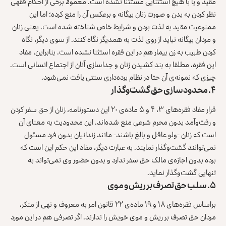
مقید و یا با هیچ استثنایی مستثنا نشده است. معمولا برخی از احکام فقهی
نظر کردن به بدن و صورت زنان بیگانه و برعکس آن را منع کرده؛ اما این
ممنوعیت مقید به لذت بردن و شرایط خاص شناخته شده است. یعنی زنان
و مردان بیگانه نباید از روی لذت به همدیگر نگاه کنند. از سوی دیگر، نگاه
کردن طبیب به زن بیمار هم در این فقره استثنا نشده است. بنابراین، مفاد
این فقره، مطلقا به بند کشیدن زنان و جداسازی آنان از اجتماع انسانی است.
چیزی که نمونه‌ی آن حتا در نظام برده‌داری سنتی یافت نمی‌شود.
۴. محدودسازی حق گشت‌وگذار
قرار مفاد فقره‌های ۳، ۴ و ۵ ماده‌ی ۲۰ این دستورنامه، زنان از حق سفر کردن
و رفت‌وآمد بدون محرم شرعی منع شده‌اند. این محدودیت به معنای آن
است که زنان -ولو عاقل و بالغ باشند- مانند زندانیان بدون فرد مسئول
نمی‌توانند گشت‌وگذار نمایند. به عبارت دیگر، مفاد این حکم این است که
برده بدون اجازه‌ی مالک حق سفر ندارد و بدون حضور وی نمی‌تواند به
تنهایی گشت‌وگذار نماید.
۵. سلب حق تصرف بر ریش و موی
براساس فقره‌های ۱۸ و ۱۹ ماده‌ی ۲۲ قانون امر به معروف و نهی از منکر،
مردان حق تصرف بر ریش و موی خویش را ندارند. اگر تصرفی هم در این مورد