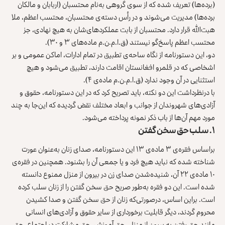
(برده‌ها) تعریف شده که از سوی گروهی به‌نام محتسبان (اربابان و مالکان
برده‌ها) مدیریت می‌شوند و در رأس دسته‌ی محتسبان، محتسب اعظم، ملا
هبت‌الله قرار دارد. محتسبان از بابت عملکردهای‌شان به هیچ نهادی، جز
محتسب اعظم پاسخ‌گو نیستند (ق.ا.م.ن.م ماده‌های ۳ و ۳۰).
دو، این دستورنامه از نگاه ساحه‌ی تطبیق در تمام ادارات، اماکن عمومی و بر
اشخاصی که در قلمرو افغانستان اقامت دارند، تطبیق می‌شود و هیچ
استثنایی در آن وجود ندارد (ق.ا.م.ن.م ماده‌ی ۴).
با درنظرداشت این دو نکته، باید تصریح کرد که در این دستورنامه، حقوق و
آزادی‌های شهروندان از جوانب و ابعاد مختلف نقض گردیده که این‌جا به چند
مورد مهم آن‌ها از باب ذکر نمونه پرداخته می‌شود.
۱. سلب حق سخن گفتن
براساس فقره‌ی ۳ ماده‌ی ۱۳ این دستورنامه، صدای زنان به‌عنوان عورت
شناخته شده که نباید هیچ فرد و یا جمعی آن را بشنود. همچنین در فقره‌ی
۱۰ ماده‌ی ۲۲ آن، شنیده‌شدن صدای زن در بیرون از منزل ممنوع دانسته
شده است. این دو فقره به‌طور صریح حق سخن گفتن را از زنان سلب کرده
است. براین اساس، درصورتی‌که زنان از حق سخن گفتن و صدا کشیدن
محروم گردند، دیگر قابلیت برخورداری از سایر حقوق و آزادی‌های انسانی
مانند حق رفتن به بیرون از منزل، حق آموزش، حق مشارکت در اجتماع، حق