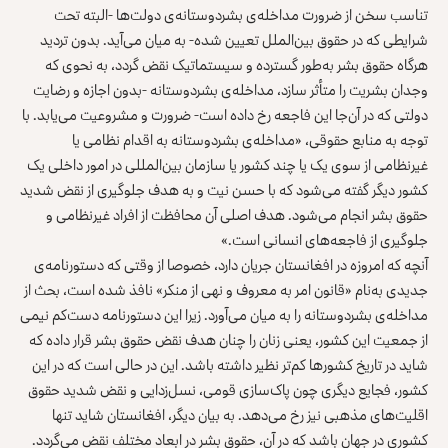
تناسب سخن از ضرورت مداخله‌ی بشردوستانه‌ی دولت‌ها -البته تحت
شرایطی که در حقوق بین‌الملل تعیین شده‌- به میان می‌آید. بدون تردید
هرگاه حقوق بشر به‌طور گسترده و سیستماتیک نقض گردد، به‌ نحوی که
وجدان بشریت را متأثر سازد، مداخله‌ی بشردوستانه -بدون اجازه و رضایت
دولتی که در آن‌جا این فاجعه رخ داده است- ضرورت و مشروعیت می‌یابد. با
توجه به منابع حقوقی، «مداخله‌ی بشردوستانه به اقدام نظامی یا
غیرنظامی از سوی یک یا چند کشور یا سازمان بین‌المللی در امور داخلی یک
کشور دیگر گفته می‌شود که با حسن نیت و به هدف جلوگیری از نقض شدید
حقوق بشر انجام می‌شود. هدف اصلی آن محافظت از افراد غیرنظامی و
جلوگیری از فاجعه‌های انسانی است.»
آنچه که امروزه در افغانستان جریان دارد، خصوصا از وقتی که دستورنامه‌ی
جدیدی به‌نام «قانون امر به معروف و نهی از منکر» نافذ شده است، بحث از
مداخله‌ی بشردوستانه را به میان می‌آورد. زیرا این دستورنامه دست‌کم نیمی
از جمعیت این کشور، یعنی زنان را چنان هدف نقض حقوق بشر قرار داده که
شاید در تاریخ کشورها کم‌تر نظیر داشته باشد. این در حالی است که در این
کشور، فجایع دیگری چون پاک‌سازی قومی، نسل‌زدایی و نقض شدید حقوق
اقلیت‌های مذهبی نیز رخ می‌دهد. به بیان دیگر، افغانستان شاید تنها
کشوری در جهان باشد که در آن، حقوق بشر در ابعاد مختلف نقض می‌گردد.