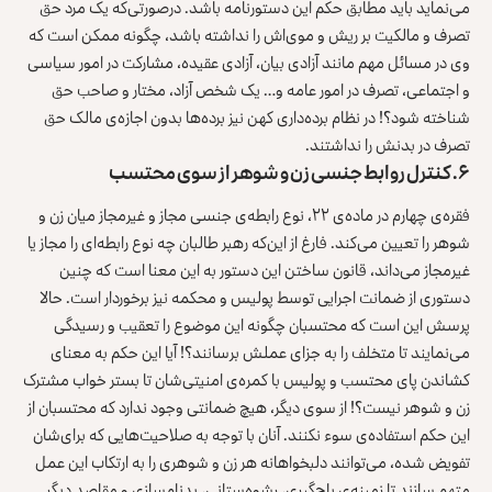
می‌نماید باید مطابق حکم این دستورنامه باشد. درصورتی‌که یک مرد حق
تصرف و مالکیت بر ریش و موی‌اش را نداشته باشد، چگونه ممکن است که
وی در مسائل مهم مانند آزادی بیان، آزادی عقیده، مشارکت در امور سیاسی
و اجتماعی، تصرف در امور عامه و… یک شخص آزاد، مختار و صاحب حق
شناخته شود؟! در نظام برده‌داری کهن نیز برده‌ها بدون اجازه‌ی مالک حق
تصرف در بدنش را نداشتند.
۶. کنترل روابط جنسی زن و شوهر از سوی محتسب
فقره‌ی چهارم در ماده‌ی ۲۲، نوع رابطه‌ی جنسی مجاز و غیرمجاز میان زن و
شوهر را تعیین می‌کند. فارغ از این‌که رهبر طالبان چه نوع رابطه‌ای را مجاز یا
غیرمجاز می‌داند، قانون ساختن این دستور به این معنا است که چنین
دستوری از ضمانت اجرایی توسط پولیس و محکمه نیز برخوردار است. حالا
پرسش این است که محتسبان چگونه این موضوع را تعقیب و رسیدگی
می‌نمایند تا متخلف را به جزای عملش برسانند؟! آیا این حکم به معنای
کشاندن پای محتسب و پولیس با کمره‌ی امنیتی‌شان تا بستر خواب مشترک
زن و شوهر نیست؟! از سوی دیگر، هیچ ضمانتی وجود ندارد که محتسبان از
این حکم استفاده‌ی سوء نکنند. آنان با توجه به صلاحیت‌هایی که برای‌شان
تفویض شده، می‌توانند دلبخواهانه هر زن و شوهری را به ارتکاب این عمل
متهم سازند تا زمینه‌ی باج‌گیری، رشوه‌ستانی، بدنام‌‌سازی و مقاصد دیگر