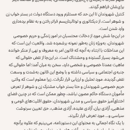
برای‌شان فراهم گردند.
کنترل شهروندان تا این حد که مستلزم ورود دستگاه دولت در بستر خواب زن
و شوهر است، از دیکتاتوری و توتالیتاریسم فراتر رفتن و به نظام برده‌داری
وارد شدن است.
در این‌جا شش مورد از دخالت محتسبان در امور زندگی و حریم خصوصی
شهروندان، به‌ویژه زنان به‌طور نمونه برشمرده شد. واقعیت این است که
این مداخلات با ابتناء به آنچه که قانون امر به معروف و نهی از منکر خوانده
می‌شود بسیار گسترده و وحشتناک است. در این‌جا از نقض حقوقی که
ماهیت عمدتا خصوصی و شخصی دارد، سخن به میان آمد؛ اما حقوقی که
جنبه‌ی اجتماعی و سیاسی داشته و با وضع این قانون به‌شدت و وسعت
نقض گردیده، مورد تحلیل و ارزیابی قرار نگرفت. زیرا معلوم است که وقتی
حریم خصوصی شهروندان و حتا بستر خواب مشترک زن و شوهر از تعرض
مأموران دستگاه حاکم مصون نباشد، چطور ممکن است که در چنین فضای
اختناق‌آمیز حقوق سیاسی و مدنی شهروندان، حقوق اقلیت‌های قومی و
مذهبی، آزادی بیان، آزادی عقیده، آزادی مذهب، حق تعیین سرنوشت
سیاسی و… مورد تعرض قرار نگیرند.
با یک نگاه اجمالی به محتوای این دستورنامه، می‌بینیم که علاوه برآنچه
فهرست‌وار بیان شد، حقوق و آزادی‌های شهروندان، به‌ویژه زنان در