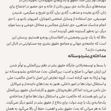
عرصه‌های دیگر مانند حق بیرون رفتن از خانه و حق حضور در اجتماع برای
زنان، آزادی عقیده و مذهب، آزادی بیان، آزادی تفریح و سرگرمی، شنیدن
موسیقی، حق استفاده از وسایل شخصی (موبایل، کمپیوتر، رادیو و…) حق
انجام مناسک مذهبی، حق تشکیل مجالس و محافل خوشی و بسا موارد
دیگر، نیز به‌طور گسترده نقض گردیده است.
حالا که با یک چنین وضعیتی در افغانستان روبه‌رو هستیم، پرسش این
است که جامعه‌ی جهانی و مجامع حقوق بشری چه مسئولیتی در قبال این
وضعیت دارند؟
مداخله‌ی بشردوستانه
با بسط و توسعه‌یافتن جایگاه حقوق بشر در نظم بین‌المللی و توأم شدن
این ارزش جهانی با صلح و امنیت بین‌الملل، بحث مداخله‌ی بشردوستانه نیز
پهنا و ژرفا به‌ خود گرفته است. گرچه تعارض این اصل با اصل حاکمیت ملی
و استقلال دولت‌ها در امور داخلی، هنوز به بحث‌های دامنه‌دار و غیرقابل
حل دامن می‌زند؛ اما اکثر نظریه‌پردازان حقوق و کارشناسان حقوق بین‌الملل
بر این باور هستند که حاکمیت ملی و استقلال دولت‌ها مانع از مداخله‌ی
یک‌جانبه‌ی یک یا چند دولت‌ برای دفاع از حقوق بشر در کشور دیگر نمی‌گردد.
لذا به هر میزانی که بحث حقوق بشر و اهمیت حفظ آن بالا می‌گیرد به همان