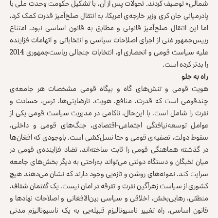
شمالی» توصیف کردند. تحولات پس از آن، با تشکیل حکومت وحدت ملی با
پادرمیانی جان کری وزیر خارجه‌ی امریکا، به انتقال صلح‌آمیز قدرت کمک کرد،
اما این انتقال صلح‌آمیز قانونی و مطابق به قانون اساسی نبود. امتناع
رییس‌جمهور غنی از اجرای اصلاحات سیاسی و انتخاباتی و اتهامات فزاینده
علیه سیاست قومی و انحصاری او، انتخابات جنجالی ریاست‌جمهوری 2014
را بدتر کرده است.
راه به جلو
هویت قومی و تنش‌های گاه و بیگاه قومی مشخصات هر جامعه‌ی
چندقومی است که قدرت، منافع، هویت، نارضایتی‌ها، ترس، حسادت و
نفرت را شامل است. با این‌حال، ناکامی در مدیریت سیاست قومی یکی از
عوامل توسعه‌نیافتگی اجتماعی-اقتصادی، جنگ‌های قومی و داخلی،
سقوط دولت، تصفیه‌ی قومی و حتا نسل‌کشی است. باوجودی که افغان‌ها
در گذشته هماهنگی قومی را ثابت ساخته‌اند، تضاد فزاینده‌ی قومی در
میان نخبگان و دستگاه دولتی می‌تواند به‌راحتی به دیگر بخش‌های جامعه
سرایت کند. نمونه‌های روشن و تازه‌یی وجود دارند که نشان می‌دهند هیچ
کشوری از سیاست زهرآگین نفرت و تفرقه در امان نیست. یک گفتمان شفاف،
منطقی، رهایی‌بخش، اخلاقی و سیاسی بین‌الافغانی و اصلاحات نهادها و
قانون اساسی، راه تغییر ناسیونالیزم قبیله‌یی به یک ناسیونالیزم مدنی