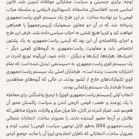
توجه، برابری جنسیتی و سیاست مشارکتی موفقانه تدوین شد، قانون
اساسی جدید افغانستان متاسفانه ناسیونالیزم قبیله‌یی و سلسله مراتب
قومی را نیز نهادینه ساخت. در این طرح یک سیستم قوی ریاست‌جمهوری
پذیرفته شد که در آن دو معاون سبمولیک [رییس‌جمهور] را همراهی
خواهند کرد و تقریبا هیچ نقشی به احزاب سیاسی داده نشد. فرض این طرح
و اجرای بلافاصله‌ی آن این بود که کرسی ریاست‌جمهوری به یک پشتون
اختصاص یابد و معاونیت ریاست‌جمهوری به گروه‌های قومی دیگر –
تاجیک‌ها، هزاره‌ها، ازبک‌ها و دیگران – داده شود. این‌گونه توزیع قدرت در
یک سیستم قوی ریاست‌جمهوری، به «سیستمی تبدیل شده است که تمام
اختیارات به‌دست برنده است». طرفداران اصلی یک سیستم ریاست‌جمهوری
قوی تکنوکرات‌های خارج از کشور بودند، در حالی که گروه‌های مجاهدین
عمدتا طرفدار یک سیستم پارلمانی بودند.
انتخاب اولی [سیستم ریاست‌جمهوری قوی] با ترجیح واشنگتن برای معامله
با یک زورمند و تعصب قومی تاریخی لندن و سیاست پاکستان محور آن
هم‌سو شد. تمرکز قدرت در کابل، خلا میان مرکز و ولایات، به‌ویژه مناطقی که
طالبان در آن‌جا حضور گسترده دارند، را عمیق‌تر ساخت. انتخابات جنجالی
ریاست‌جمهوری 2014 به‌طور قابل توجهی سیاست قومی را ترغیب کرده و
عمیق‌تر ساخت، انتخاباتی که ناظران اتحادیه‌ی اروپا آن را مانند «وضع کره‌ی