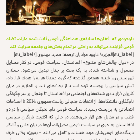
باوجودی که افغان‌ها سابقه‌ی هماهنگی قومی ثابت شده دارند، تضاد
قومی فزاینده می‌تواند به راحتی در تمام بخش‌های جامعه سرایت کند
[su_label]الجزیره/ داوود مرادیان ترجمه: حمید مهدوی [/su_label]
در «میان چالش‌های متنوع» افغانستان، سیاست قومی، در کنار مسایل
معمول و شناخته شده، به یک بحث پر جدل تبدیل می‌شود. حمله‌ی
تروریستی روز شنبه هفته‌ی گذشته که گروه عمدتا هزاره را هدف قرار داد،
تنش سیاسی را برجسته کرده است. از بحث‌های تند و ناملایم در میان
کاربران فزاینده‌ی شبکه‌های اجتماعی در افغانستان تا جنجال بر سر چگونگی
نام‌گذاری دانشگاه‌ها، از انتخابات جنجالی ریاست‌جمهوری 2014 تا اصلاحات
انتخاباتی به بن‌بست رسیده، سیاست قومی دارد نخبگان سیاسی را در دو
قطب و در مقابل هم قرار می‌دهند. در حالی که اکثریت بازیگران سیاسی
افغانستان به‌نحوی در سیاست قومی دخیل‌اند، آن‌ها در بیان علنی و آشکار
دیدگاه‌های قومی‌شان مردد هستند و تامل می‌کنند – به‌ویژه وقتی طرف