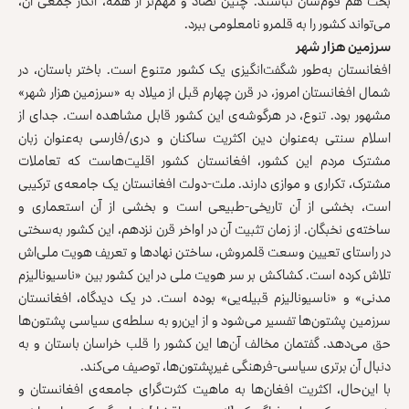
بحث هم قوم‌شان نباشند. چنین تضاد و مهم‌تر از همه، انکار جمعی آن،
می‌تواند کشور را به قلمرو نامعلومی ببرد.
سرزمین هزار شهر
افغانستان به‌طور شگفت‌انگیزی یک کشور متنوع است. باختر باستان، در
شمال افغانستان امروز، در قرن چهارم قبل از میلاد به «سرزمین هزار شهر»
مشهور بود. تنوع، در هرگوشه‌ی این کشور قابل مشاهده است. جدای از
اسلام سنتی به‌عنوان دین اکثریت ساکنان و دری/فارسی به‌عنوان زبان
مشترک مردم این کشور، افغانستان کشور اقلیت‌هاست که تعاملات
مشترک، تکراری و موازی دارند. ملت-دولت افغانستان یک جامعه‌ی ترکیبی
است، بخشی از آن تاریخی-طبیعی است و بخشی از آن استعماری و
ساخته‌ی نخبگان. از زمان تثبیت آن در اواخر قرن نزدهم، این کشور به‌سختی
در راستای تعیین وسعت قلمروش، ساختن نهادها و تعریف هویت ملی‌اش
تلاش کرده است. کشاکش بر سر هویت ملی در این کشور بین «ناسیونالیزم
مدنی» و «ناسیونالیزم قبیله‌یی» بوده است. در یک دیدگاه، افغانستان
سرزمین پشتون‌ها تفسیر می‌شود و از این‌رو به سلطه‌ی سیاسی پشتون‌ها
حق می‌دهد. گفتمان مخالف آن‌ها این کشور را قلب خراسان باستان و به
دنبال آن برتری سیاسی-فرهنگی غیرپشتون‌ها، توصیف می‌کند.
با این‌حال، اکثریت افغان‌ها به ماهیت کثرت‌گرای جامعه‌ی افغانستان و