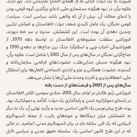
ضرورت به یک دولت فراگیر که [از همه‌ی اقشار] نمایندگی کند، باور دارند.
علاوه برآن، در نبود هرگونه سرشماری ملی، ادعای بزرگترین گروه قومی بودن
یا ادعای مخالف آن، بیش از آن که واقعی باشد سیاسی است. سیاست
قومی نخبگان، یک عامل کلیدی ضعف دولت افغانستان و کمکش ترکیبی
چندین دهه‌ی آن بوده است. این کشمکش، ستیزه بر سر خط دیورند،
فروپاشی سلطنت مشروطه‌ی افغانستان در اواسط دهه 1970، از
هم‌پاشیدگی احزاب چپی و اسلام‌گرا، جنگ بین جناح‌ها در دهه‌ی 1990 و
جناح‌گرایی نخبگان در سال‌های پس از سال 2001 را شامل است. علاوه برآن،
نبود هرگونه جنبش جدایی‌طلب، خشونت‌های فرقه‌یی سازمان‌یافته و
گسترده، خشونت همگانی و عزم و اراده‌ی افسانه‌یی افغان‌ها برای استقلال
ملی، انعطاف‌پذیری و قدرت وحدت ملی آن‌ها را نشان می‌دهد.
سال‌های پس از 2001 و فرصت‌های از دست رفته
فروپاشی رژیم طالبان در اواخر سال 2001، منادی سومین تلاش افغانستان
در راستای دموکراتیزه شدن و پایه‌گذاری یک دولت کارآمد و دموکراتیک بود.
روند طرح پیش‌نویس یک قانون اساسی جدید و برآیند نهایی آن، یک بار دیگر
به کشمکش میان دیدگاه‌ها و حوزه‌های رقیب، از جمله ناسیونالیزم
قبیله‌یی که یک قرن سابقه دارد در برابر ناسیونالیزم مدنی، انجامید. در حالی
که در این طرح قانون اساسی یک سلسله حقوق مدنی و سیاسی قابل