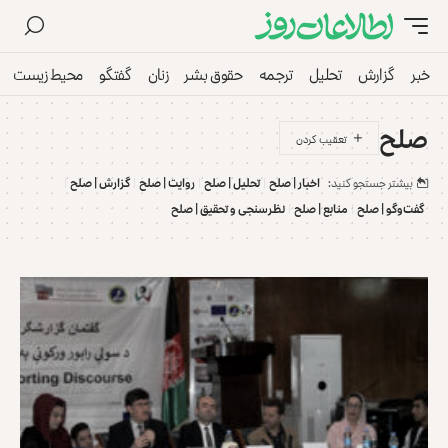
خبر
گزارش
تحلیل
ترجمه
حقوق بشر
زنان
گفتگو
محیط زیست
صلح
بیشتر جستجو کنید:
اخبار | صلح
تحلیل | صلح
روایت | صلح
گزارش | صلح
گفت‌و‌گو | صلح
منابع | صلح
نظرسنجی و تحقیق | صلح