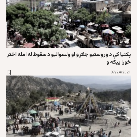
پکتیا کې د وروستيو جګړو او ولسواليو د سقوط له امله اختر
خورا پيکه و
07/24/2021