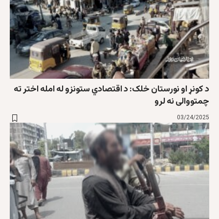
د کونړ او نورستان خلک: د اقتصادي ستونزو له امله اختر ته
چمتووالی نه لرو
03/24/2025