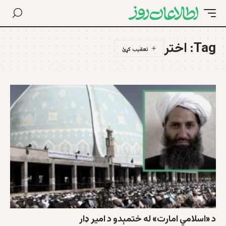
Tag:
اختر
د «اسلامي امارت» له ختمېدو د امیر ډار