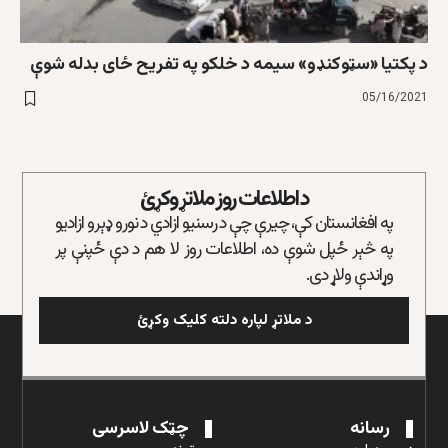
د پکتیا «سټوکنډو» سیمه د خلکو په تفریح ځای بدله شوې
05/16/2021
د اطلاعات روز ملاتړ وکړئ
په افغانستان کې، چیرې چې د رسنیو ازادي د نورو ډېرو ازادیو
په څېر ځپل شوې ده، اطلاعات روز لا هم د دې ځپنې پر
وړاندې ولاړ دی.
د ملاتړ لپاره دلته کلیک وکړئ
رسانه
چټک لاسرسی