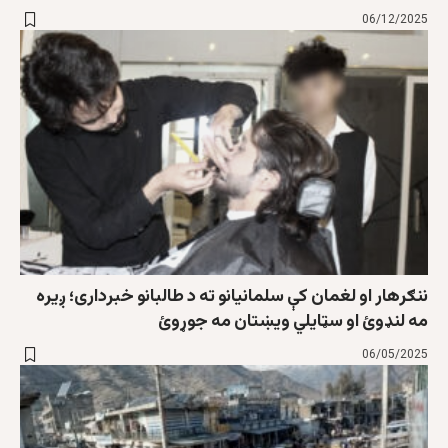
06/12/2025
ننګرهار او لغمان کې سلمانیانو ته د طالبانو خبرداری؛ ږیره
مه لنډوئ او سټایلي ویښتان مه جوړوئ
06/05/2025