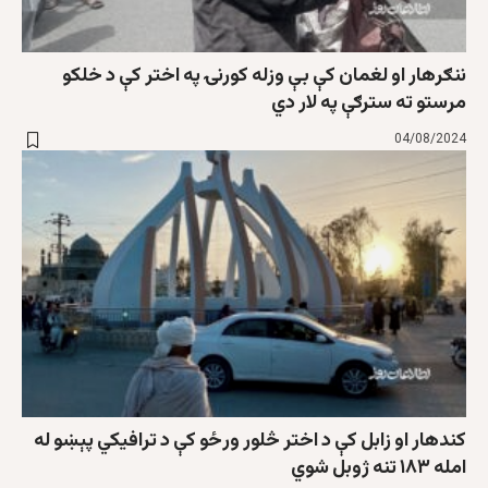
ننګرهار او لغمان کې بې وزله کورنۍ په اختر کې د خلکو
مرستو ته سترګې په لار دي
04/08/2024
کندهار او زابل کې د اختر څلور ورځو کې د ترافيکي پېښو له
امله ۱۸۳ تنه ژوبل شوي