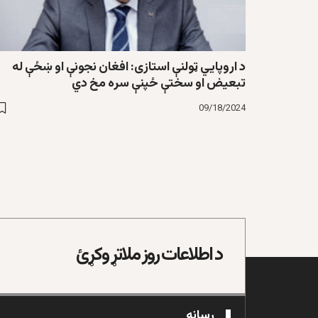
د اروپايي ټولنې استازی: افغان نجونې او ښځې له
تبعیض او سختې ځپنې سره مخ دي
09/18/2024
د اطلاعات روز ملاتړ وکړئ
رسانه