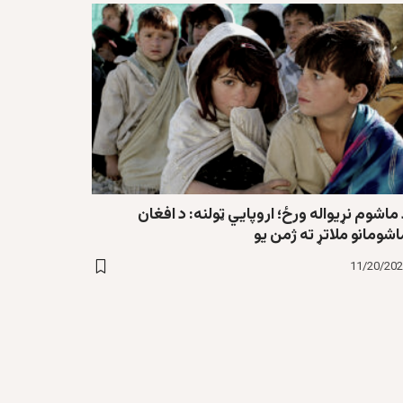
ماشوم نړیواله ورځ؛ اروپايي ټولنه: د افغان
شومانو ملاتړ ته ژمن یو
11/20/20