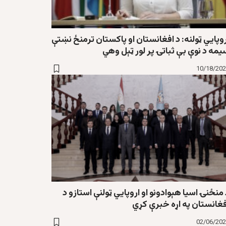
وپایي ټولنه: د افغانستان او پاکستان ترمنځ نښتې
مه د نوې بې ثباتۍ پر لور ټېل وهي
10/18/20
منځنۍ اسیا هېوادونو او اروپايي ټولنې استازو د
فغانستان په اړه خبرې کړي
02/06/20