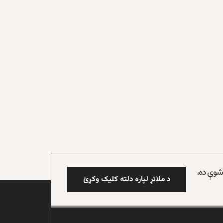
 شوې ده،
د ملاتړ لپاره دلته کلیک وکړئ