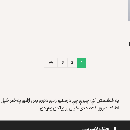
3
2
1
په افغانستان کې، چیرې چې د رسنیو ازادي د نورو ډېرو ازادیو په څېر ځپل
اطلاعات روز لا هم د دې ځپنې پر وړاندې ولاړ دی.
چټک لاسرسی