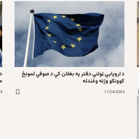
د اروپايي ټولنې دفتر په بغلان کې د صوفي لمونځ
د 
کوونکو وژنه وغندله
ما
24
11/24/2024