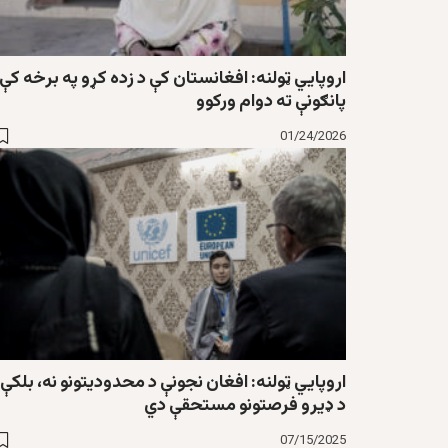
اروپايي ټولنه: افغانستان کې د زده کړو په برخه کې
پانګونې ته دوام ورکوو
01/24/2026
اروپايي ټولنه: افغان نجونې د محدودیتونو نه، بلکې
د ډیرو فرصتونو مستحقې دي
07/15/2025