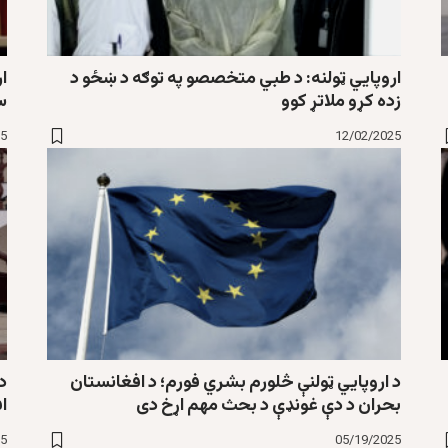
اروپايي ټولنه: د طبي متخصصو په توګه د ښځو د
ار
زده کړو ملاتړ کوو
سی
25
12/02/2025
د اروپايي ټولنې څلورم بشري فورم؛ د افغانستان
د 
بحران د دې غونډې د بحث مهم اړخ دی
ا
25
05/19/2025