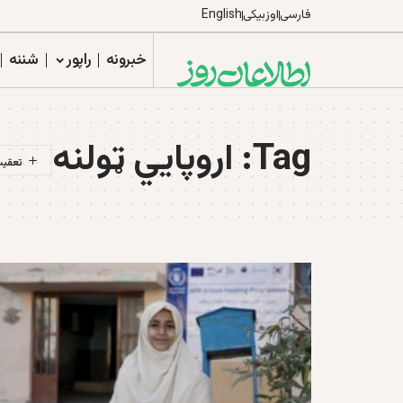
فارسی
اوزبیکی
English
خبرونه
راپور
شننه
Tag:
اروپایي ټولنه