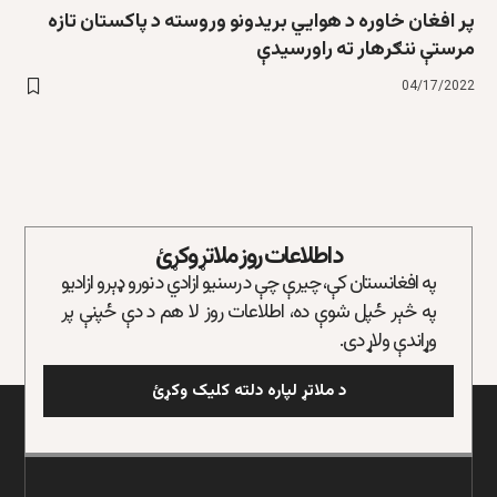
پر افغان خاوره د هوایي بریدونو وروسته د پاکستان تازه
مرستې ننګرهار ته راورسیدې
04/17/2022
د اطلاعات روز ملاتړ وکړئ
په افغانستان کې، چیرې چې د رسنیو ازادي د نورو ډېرو ازادیو
په څېر ځپل شوې ده، اطلاعات روز لا هم د دې ځپنې پر
وړاندې ولاړ دی.
د ملاتړ لپاره دلته کلیک وکړئ