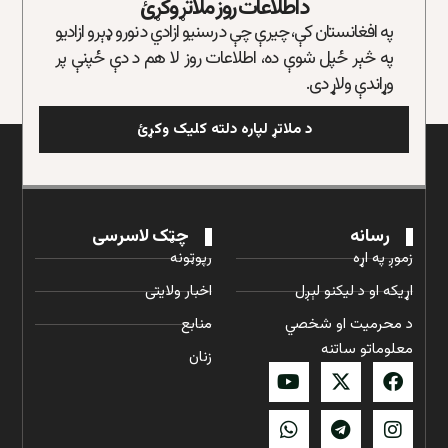
د اطلاعات روز ملاتړ وکړئ
په افغانستان کې، چیرې چې د رسنیو ازادي د نورو ډېرو ازادیو
په څېر ځپل شوې ده، اطلاعات روز لا هم د دې ځپنې پر
وړاندې ولاړ دی.
د ملاتړ لپاره دلته کلیک وکړئ
رسانه
چټک لاسرسی
زموږ په اړه
رپوټونه
اړیکه او د لیکنو لېږل
اخبار ولایتی
د محرمیت او شخصي
منابع
معلوماتو ساتنه
زنان