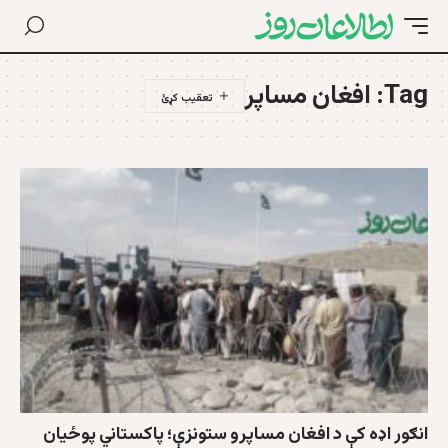
Tag:
افغان مساپر
انګور اډه کې د افغان مساپرو ستونزې؛ پاکستاني پوځیان