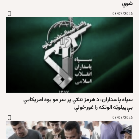
شوي
08/07/2026
سپاه پاسداران: د هرمز تنګي پر سر مو یوه امریکايي
بې‌پیلوټه الوتکه را غورځولې
08/03/2026