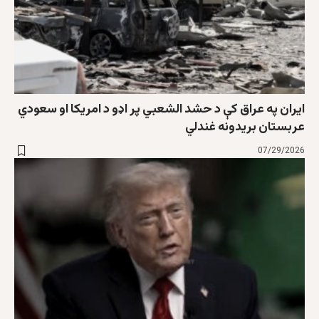
ایران په عراق کې د حشد الشعبي پر اډو د امریکا او سعودي
عربستان بریدونه غندلي
07/29/2026