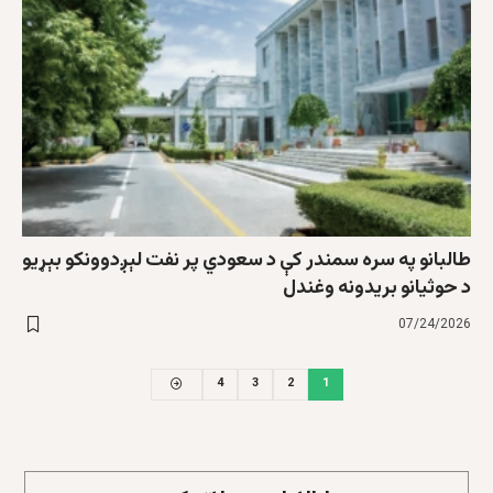
طالبانو په سره سمندر کې د سعودي پر نفت ‌لېږدوونکو بېړیو
د حوثیانو بریدونه وغندل
07/24/2026
4
3
2
1