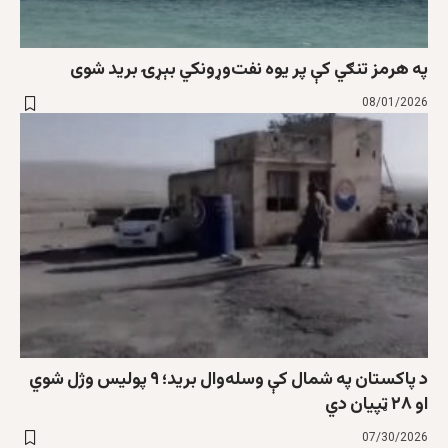
په هرمز تنګي کې پر یوه نفت‌وړونکي بېړۍ برید شوی
08/01/2026
د پاکستان په شمال کې وسله‌وال برید؛ ۹ پولیس وژل شوي
او ۲۸ ټپیان دي
07/30/2026