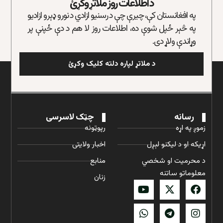
د اطلاعات روز ملاتړ وکړئ
په افغانستان کې، چیرې چې د رسنیو ازادي د نورو ډېرو ازادیو
په څېر ځپل شوې ده، اطلاعات روز لا هم د دې ځپنې پر
وړاندې ولاړ دی.
د ملاتړ لپاره دلته کلیک وکړئ
رسانه
چټک لاسرسی
زموږ په اړه
رپوټونه
اړیکه او د لیکنو لېږل
اخبار ولایتی
د محرمیت او شخصي
منابع
معلوماتو ساتنه
زنان