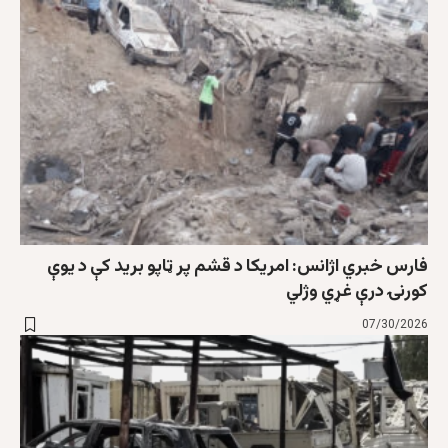
فارس خبري اژانس: امریکا د قشم پر ټاپو برید کې د یوې
کورنۍ درې غړي وژلي
07/30/2026