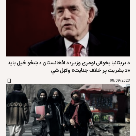
د برېتانيا پخوانی لومړی وزير: د افغانستان د ښځو ځپل بايد
«د بشريت پر خلاف جنايت» وګڼل شي
08/09/2023