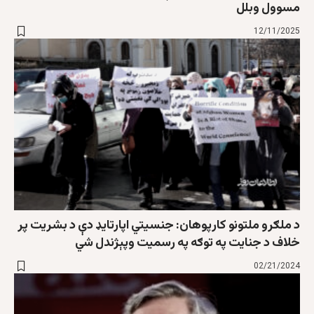
مسوول وبلل
12/11/2025
د ملګرو ملتونو کارپوهان: جنسيتي اپارتايډ دې د بشريت پر
خلاف د جنايت په توګه په رسمیت وپېژندل شي
02/21/2024