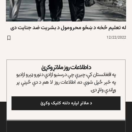
له تعلیم څخه د ښځو محرومول د بشريت ضد جنايت دی
12/22/2022
د اطلاعات روز ملاتړ وکړئ
په افغانستان کې، چیرې چې د رسنیو ازادي د نورو ډېرو ازادیو
په څېر ځپل شوې ده، اطلاعات روز لا هم د دې ځپنې پر
وړاندې ولاړ دی.
د ملاتړ لپاره دلته کلیک وکړئ