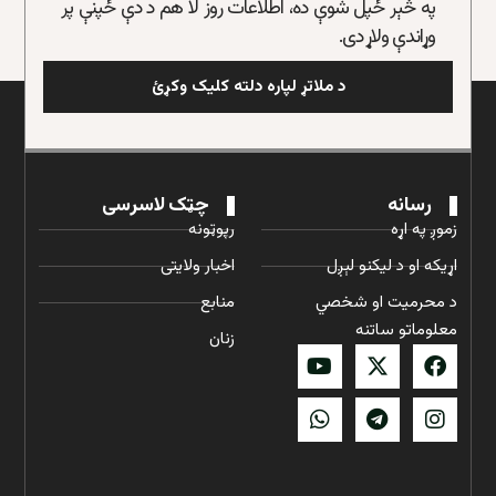
په څېر ځپل شوې ده، اطلاعات روز لا هم د دې ځپنې پر
وړاندې ولاړ دی.
د ملاتړ لپاره دلته کلیک وکړئ
رسانه
چټک لاسرسی
زموږ په اړه
رپوټونه
اړیکه او د لیکنو لېږل
اخبار ولایتی
د محرمیت او شخصي
منابع
معلوماتو ساتنه
زنان