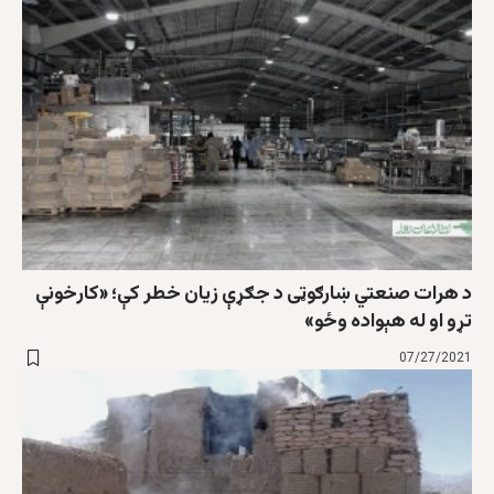
د هرات صنعتي ښارګوټی د جګړې زیان خطر کې؛ «کارخونې
تړو او له هېواده وځو»
07/27/2021