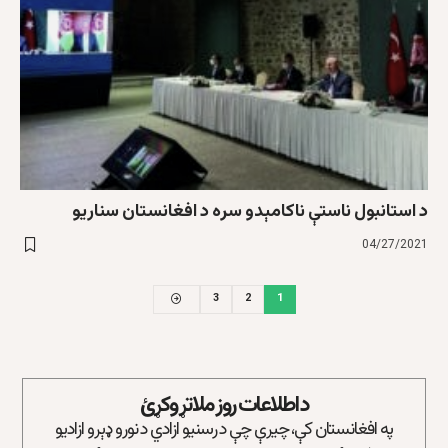
د استانبول ناستې ناکامېدو سره د افغانستان سناریو
04/27/2021
3
2
1
د اطلاعات روز ملاتړ وکړئ
په افغانستان کې، چیرې چې د رسنیو ازادي د نورو ډېرو ازادیو