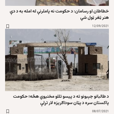
خطاطان او رسامان: د حکومت نه پاملرنې له امله به د دې
هنر ټغر ټول شي
12/09/2021
د طالبانو جېبونو ته د پیسو تللو مخنیوي هڅه؛ حکومت
پاکستان سره د پټان سوداګریزه لار تړلې
08/07/2021