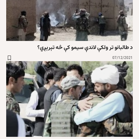
د طالبانو تر ولکې لاندې سیمو کې څه تېرېږي؟
07/12/2021