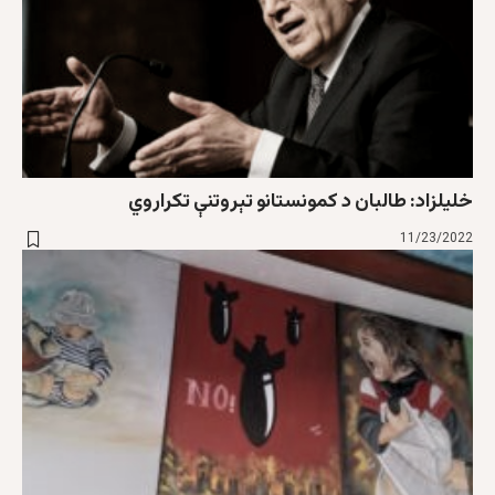
خلیلزاد: طالبان د کمونستانو تېروتنې تکراروي
11/23/2022