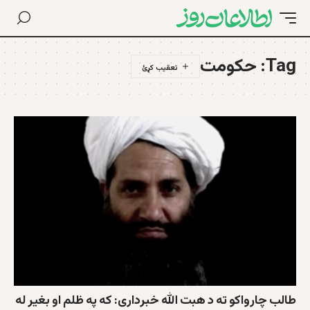
Tag:
حکومت
طالب چارواکو ته د هبت الله خبرداری: که په ظلم او بغیر له