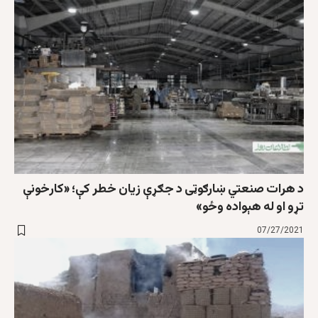
د هرات صنعتي ښارګوټی د جګړې زیان خطر کې؛ «کارخونې
تړو او له هېواده وځو»
07/27/2021