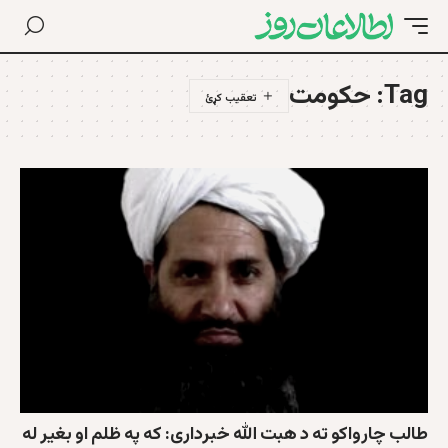
Tag:
حکومت
طالب چارواکو ته د هبت الله خبرداری: که په ظلم او بغیر له