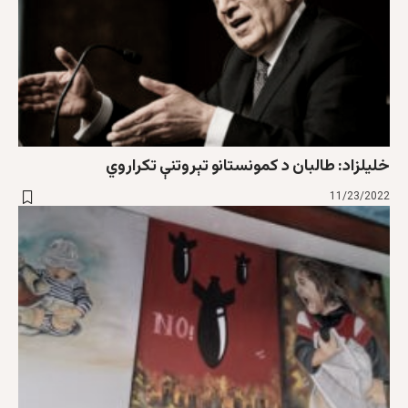
خلیلزاد: طالبان د کمونستانو تېروتنې تکراروي
11/23/2022