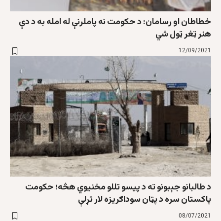
خطاطان او رسامان: د حکومت نه پاملرنې له امله به د دې
هنر ټغر ټول شي
12/09/2021
د طالبانو جېبونو ته د پیسو تللو مخنیوي هڅه؛ حکومت
پاکستان سره د پټان سوداګریزه لار تړلې
08/07/2021