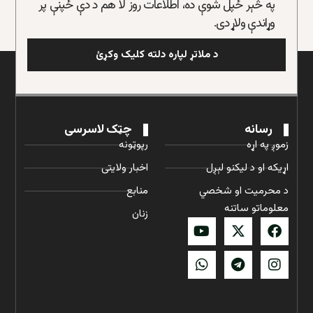
په څېر ځپل شوې ده، اطلاعات روز لا هم د دې ځپنې پر
وړاندې ولاړ دی.
د ملاتړ لپاره دلته کلیک وکړئ
رسانه
چټک لاسرسی
زموږ په اړه
رپوټونه
اړیکه او د لیکنو لېږل
اخبار ولایتی
د محرمیت او شخصي
منابع
معلوماتو ساتنه
زنان