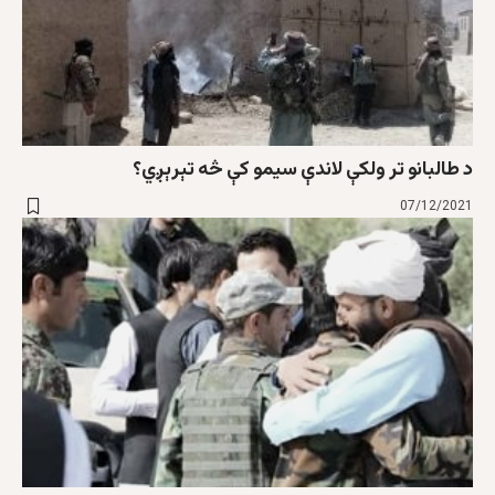
د طالبانو تر ولکې لاندې سیمو کې څه تېرېږي؟
07/12/2021