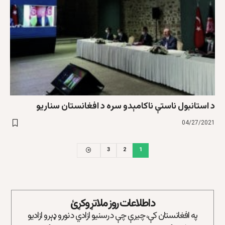
د استانبول ناستې ناکامېدو سره د افغانستان سناریو
04/27/2021
3
2
1
د اطلاعات روز ملاتړ وکړئ
په افغانستان کې، چیرې چې د رسنیو ازادي د نورو ډېرو ازادیو