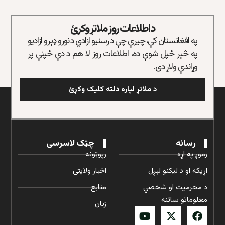
د اطلاعات روز ملاتړ وکړئ
په افغانستان کې، چیرې چې د رسنیو ازادي د نورو ډېرو ازادیو
په څېر ځپل شوې ده، اطلاعات روز لا هم د دې ځپنې پر
وړاندې ولاړ دی.
د ملاتړ لپاره دلته کلیک وکړئ
رسانه
چټک لاسرسی
زموږ په اړه
رپوټونه
اړیکه او د لیکنو لېږل
اخبار ولایتی
د محرمیت او شخصي
منابع
معلوماتو ساتنه
زنان