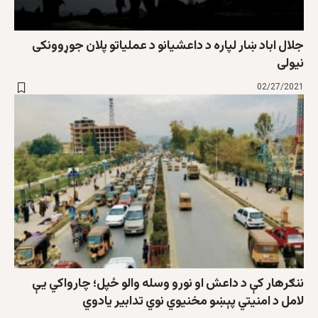
جلال اباد ښار لپاره د داعشیانو د عملیاتو پلان جوړوونکی
نیولی
02/27/2021
ننګرهار کې د داعش او نورو وسله والو ځپل؛ چارواکي یې
لامل د امنیتي پېښو مخنیوي نوي تدابیر یادوي