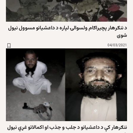
د ننګرهار پچیراګام ولسوالۍ لپاره د داعشیانو مسوول نیول
شوی
04/03/2021
ننګرهار کې د داعشیانو د جلب و جذب او اکمالاتو غړي نیول