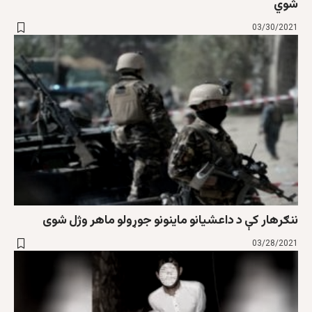
شوي
03/30/2021
ننګرهار کې د داعشیانو ماینونو جوړولو ماهر وژل شوی
03/28/2021