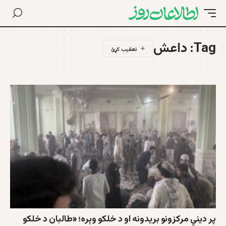
Tag:
داعش
پر دیني مرکزونو بریدونه او د خلکو وېره؛ «طالبان د خلکو