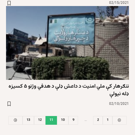
02/15/2021
ننګرهار کې ملي امنیت د داعش ډلې د هدفي وژنو ۵ کسیزه
ډله نیولې
02/10/2021
13
12
11
10
9
…
2
1