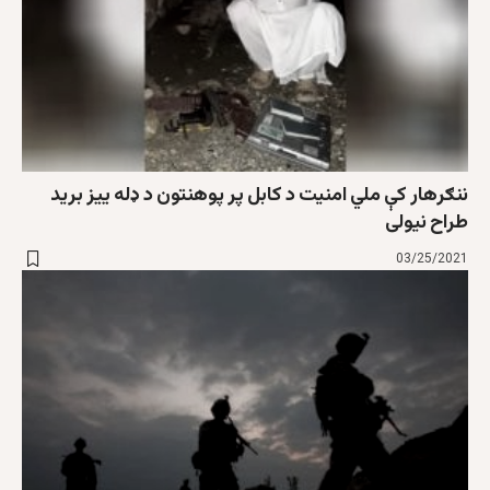
ننګرهار کې ملي امنیت د کابل پر پوهنتون د ډله ییز برید
طراح نیولی
03/25/2021