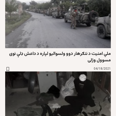
ملي امنیت د ننګرهار دوو ولسوالیو لپاره د داعش ډلې نوی
مسوول وژلی
04/18/2021