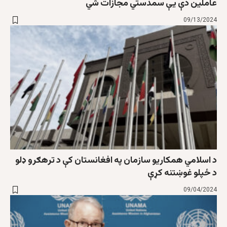
عاملین دې يې سمدستي مجازات شي
09/13/2024
د اسلامي همکاریو سازمان په افغانستان کې د ترهګرو ډلو
د ځپلو غوښتنه کړې
09/04/2024