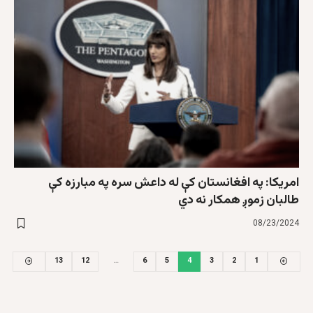
امریکا: په افغانستان کې له داعش سره په مبارزه کې
طالبان زموږ همکار نه دي
08/23/2024
13
12
…
6
5
4
3
2
1