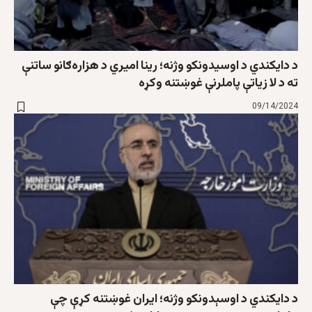
د دایکندي د اوسیدونکو وژنه؛ رینا امیري د هزاره‌ګانو ساتنې
ته د لا زیاتې پاملرنې غوښتنه وکړه
09/14/2024
د دایکندي د اوسېدونکو وژنه؛ ایران غوښتنه کړې چې