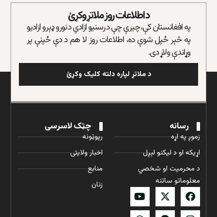
د اطلاعات روز ملاتړ وکړئ
په افغانستان کې، چیرې چې د رسنیو ازادي د نورو ډېرو ازادیو
په څېر ځپل شوې ده، اطلاعات روز لا هم د دې ځپنې پر
وړاندې ولاړ دی.
د ملاتړ لپاره دلته کلیک وکړئ
رسانه
چټک لاسرسی
زموږ په اړه
رپوټونه
اړیکه او د لیکنو لېږل
اخبار ولایتی
د محرمیت او شخصي
منابع
معلوماتو ساتنه
زنان