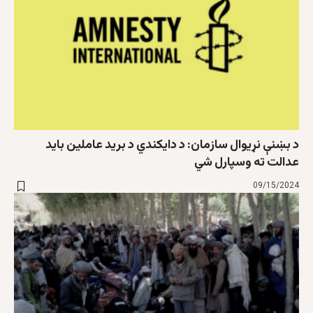
د بښنې نړیوال سازمان: د دايکندي د برید عاملین باید
عدالت ته وسپارل شي
09/15/2024