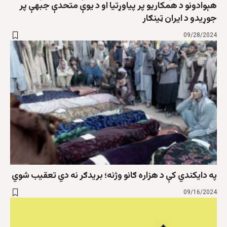
هېوادونو د همکاریو پر پیاوړتیا او د یوې متحدې جبهې پر
جوړیدو د ایران ټینګار
09/28/2024
په دایکندي کې د هزاره ګانو وژنه؛ بریدګر نه دي تعقیب شوي
09/16/2024