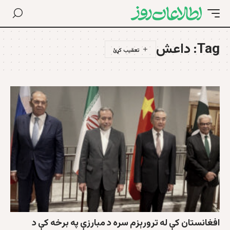
Tag:
داعش
افغانستان کې له ترورېزم سره د مبارزې په برخه کې د