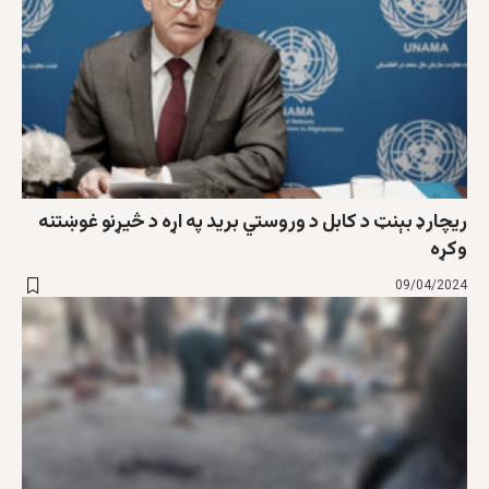
ریچارډ بېنټ د کابل د وروستي برید په اړه د څیړنو غوښتنه
وکړه
09/04/2024