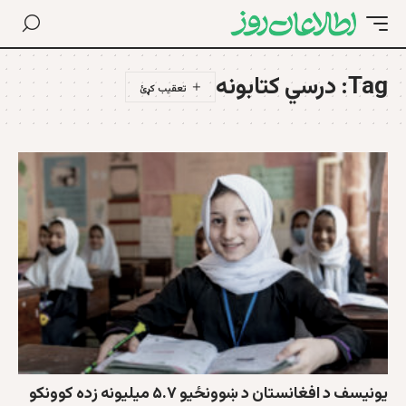
Tag:
درسي کتابونه
یونيسف د افغانستان د ښوونځیو ۵.۷ ميليونه زده کوونکو