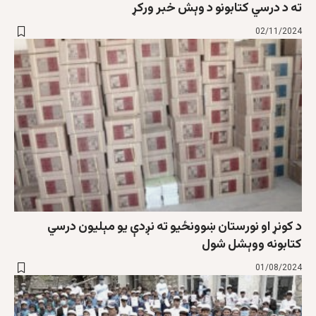
ته د درسي کتابونو د وېش خبر ورکړ
02/11/2024
د کونړ او نورستان ښوونځیو ته نږدې یو مېلیون درسي
کتابونه ووېشل شول
01/08/2024