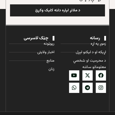
د ملاتړ لپاره دلته کلیک وکړئ
رسانه
چټک لاسرسی
زموږ په اړه
رپوټونه
اړیکه او د لیکنو لېږل
اخبار ولایتی
د محرمیت او شخصي
منابع
معلوماتو ساتنه
زنان