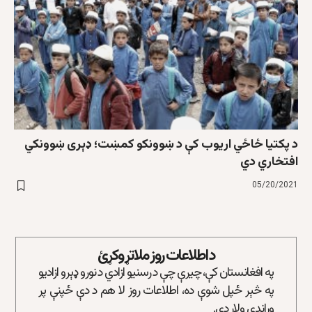
د پکتیا ځاځي اریوب کې د ښوونکو کمښت؛ ډېری ښوونکي
افتخاري دي
05/20/2021
د اطلاعات روز ملاتړ وکړئ
په افغانستان کې، چیرې چې د رسنیو ازادي د نورو ډېرو ازادیو
په څېر ځپل شوې ده، اطلاعات روز لا هم د دې ځپنې پر
وړاندې ولاړ دی.