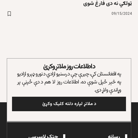
ټولګي نه دی فارغ شوی
09/15/2024
د اطلاعات روز ملاتړ وکړئ
په افغانستان کې، چیرې چې د رسنیو ازادي د نورو ډېرو ازادیو
په څېر ځپل شوې ده، اطلاعات روز لا هم د دې ځپنې پر
وړاندې ولاړ دی.
د ملاتړ لپاره دلته کلیک وکړئ
رسانه
چټک لاسرسی