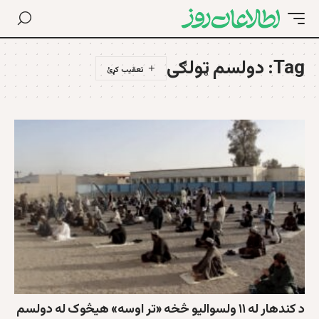
Tag:
دولسم ټولګی
د کندهار له ۱۱ ولسوالیو څخه «تر اوسه» هیڅوک له دولسم