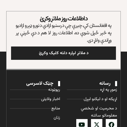
د اطلاعات روز ملاتړ وکړئ
په افغانستان کې، چیرې چې د رسنیو ازادي د نورو ډېرو ازادیو
په څېر ځپل شوې ده، اطلاعات روز لا هم د دې ځپنې پر
وړاندې ولاړ دی.
د ملاتړ لپاره دلته کلیک وکړئ
رسانه
چټک لاسرسی
زموږ په اړه
رپوټونه
اړیکه او د لیکنو لېږل
اخبار ولایتی
د محرمیت او شخصي
منابع
معلوماتو ساتنه
زنان