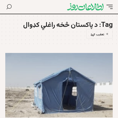
Tag:
د پاکستان څخه راغلي کډوال