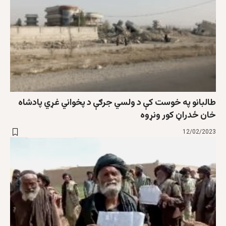
طالبانو په خوست کې د ولسي جرګې د پخواني غړي پادشاه
خان ځدراڼ کور ونړوه
12/02/2023