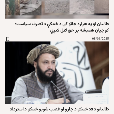
طالبان او په هزاره جاتو کې د ځمکې د تصرف سیاست؛
کوچیان همېشه پر حق ګڼل کېږي
08/01/2025
طالبانو د «د ځمکو د چارو او غصب شویو ځمکو د استرداد