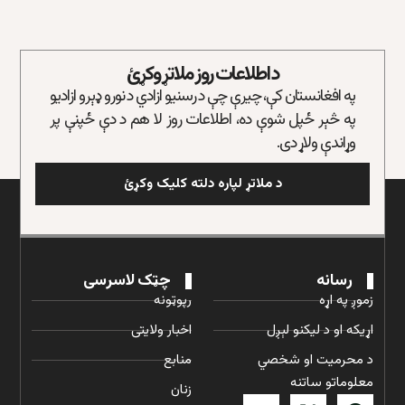
د اطلاعات روز ملاتړ وکړئ
په افغانستان کې، چیرې چې د رسنیو ازادي د نورو ډېرو ازادیو
په څېر ځپل شوې ده، اطلاعات روز لا هم د دې ځپنې پر
وړاندې ولاړ دی.
د ملاتړ لپاره دلته کلیک وکړئ
رسانه
چټک لاسرسی
زموږ په اړه
رپوټونه
اړیکه او د لیکنو لېږل
اخبار ولایتی
د محرمیت او شخصي
منابع
معلوماتو ساتنه
زنان