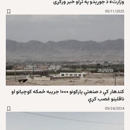
وزارت» د جوړېدو په تړاو خبر ورکړی
05/11/2025
کندهار کې د صنعتي پارکونو ۱۰۰۰ جریبه ځمکه کوچیانو او
ناقلینو غصب کړې
09/24/2024