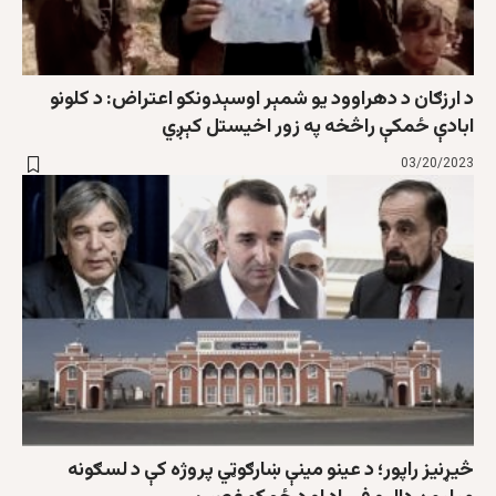
د ارزګان د دهراوود یو شمېر اوسېدونکو اعتراض: د کلونو
ابادې ځمکې راڅخه په زور اخیستل کېږي
03/20/2023
څیړنیز راپور؛ د عینو مینې ښارګوټي پروژه کې د لسګونه