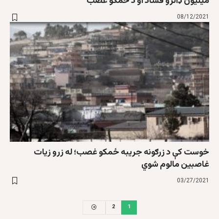
میلیون ډالرو فساد او د ځمکو غصب
08/12/2021
خوست کې د زرګونه جریبه ځمکو غصب؛ له زرو زیات
غاصبین مالوم شوي
03/27/2021
2
1