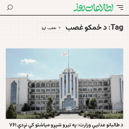
Tag:
د ځمکو غصب
د طالبانو عدلیې وزارت: په تیرو شپږو میاشتو کې نږدې ۷۶۱