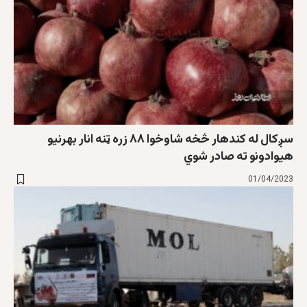
سږکال له کندهار څخه شاوخوا ۸۸ زره ټنه انار بهرنیو
هیوادونو ته صادر شوي
01/04/2023