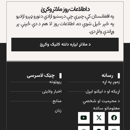
د اطلاعات روز ملاتړ وکړئ
په افغانستان کې، چیرې چې د رسنیو ازادي د نورو ډېرو ازادیو
په څېر ځپل شوې ده، اطلاعات روز لا هم د دې ځپنې پر
وړاندې ولاړ دی.
د ملاتړ لپاره دلته کلیک وکړئ
رسانه
چټک لاسرسی
زموږ په اړه
رپوټونه
اړیکه او د لیکنو لېږل
اخبار ولایتی
د محرمیت او شخصي
منابع
معلوماتو ساتنه
زنان