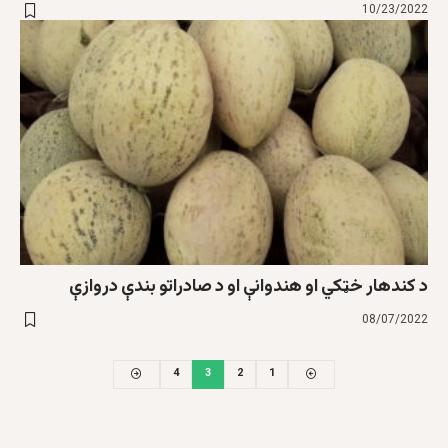
10/23/2022
د کندهار خټکي او هندوانې او د صادراتو بندې دروازې
08/07/2022
4
3
2
1