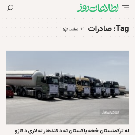
Tag:
صادرات
له ترکمنستان څخه پاکستان ته د کندهار له لارې د ګازو