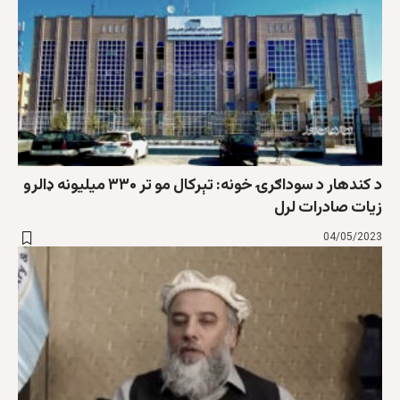
د کندهار د سوداګرۍ خونه: تېرکال مو تر ۳۳۰ ميليونه ډالرو
زيات صادرات لرل
04/05/2023