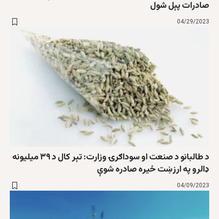
صادرات پېل شول
04/29/2023
د طالبانو د صنعت او سوداګرۍ وزارت: تېر کال د ۳۹ ميليونه
ډالرو په ارزښت ځيره صادره شوې
04/09/2023