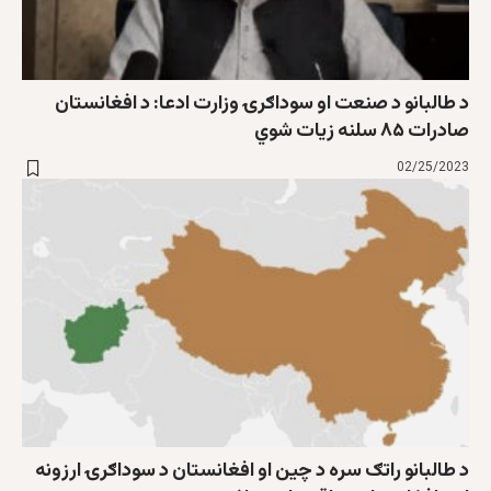
د طالبانو د صنعت او سوداګرۍ وزارت ادعا: د افغانستان
صادرات ۸۵ سلنه زيات شوي
02/25/2023
د طالبانو راتګ سره د چين او افغانستان د سوداګرۍ ارزونه