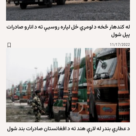
له کندهار څخه د لومړي ځل لپاره روسیې ته د انارو صادرات
پېل شول
11/17/2022
د عطاري بندر له لارې هند ته د افغانستان صادرات بند شول