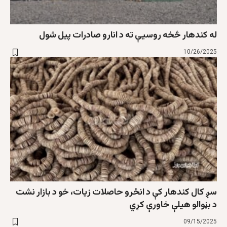
له کندهار څخه روسیې ته د انارو صادرات پیل شول
10/26/2025
سږ کال کندهار کې د انځرو حاصلات زیات، خو د بازار نشت
د بڼوالو هیلې خاورې کړي
09/15/2025