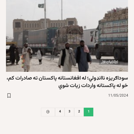
سوداګریزه ناانډولي؛ له افغانستانه پاکستان ته صادرات کم،
خو له پاکستانه واردات زیات شوي
11/05/2024
4
3
2
1