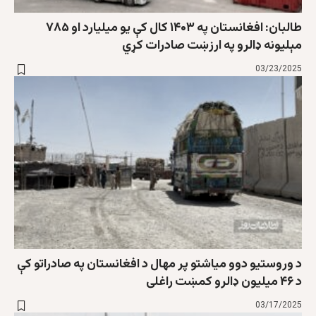
طالبان: افغانستان په ۱۴۰۳ کال کې یو میلیارد او ۷۸۵
مېلیونه ډالرو په ارزښت صادرات کړي
03/23/2025
د وروستیو دوو میاشتو پر مهال د افغانستان په صادراتو کې
د ۴۶ میلیون ډالرو کمښت راغلی
03/17/2025