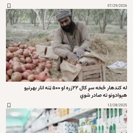
07/29/2026
له کندهار څخه سږ کال ۲۲زره او ۵۰۰ ټنه انار بهرنيو
هېوادونو ته صادر شوي
12/28/2025