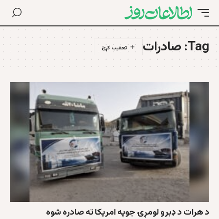
Tag:
صادرات
د هرات د ډبرو لومړۍ جوپه امریکا ته صادره شوه