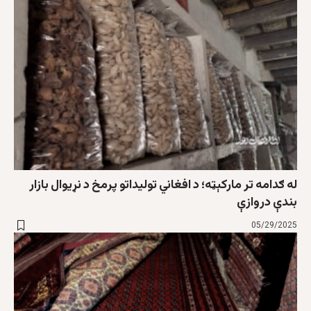
له ګدامه تر مارکېټه؛ د افغاني تولیداتو پرمخ د نړيوال بازار
بندې دروازې
05/29/2025