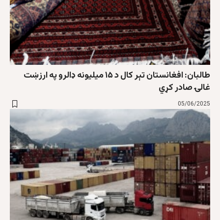
طالبان: افغانستان تېر کال د ۱۵ میلیونه ډالرو په ارزښت
غالۍ صادر کړي
05/06/2025