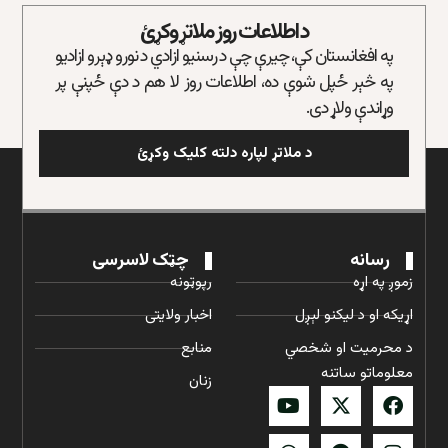
د اطلاعات روز ملاتړ وکړئ
په افغانستان کې، چیرې چې د رسنیو ازادي د نورو ډېرو ازادیو
په څېر ځپل شوې ده، اطلاعات روز لا هم د دې ځپنې پر
وړاندې ولاړ دی.
د ملاتړ لپاره دلته کلیک وکړئ
رسانه
چټک لاسرسی
زموږ په اړه
رپوټونه
اړیکه او د لیکنو لېږل
اخبار ولایتی
د محرمیت او شخصي
منابع
معلوماتو ساتنه
زنان