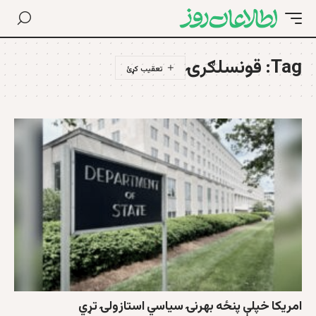
Tag:
قونسلګرۍ
امریکا خپلې پنځه بهرنۍ سیاسي استازولۍ تړي