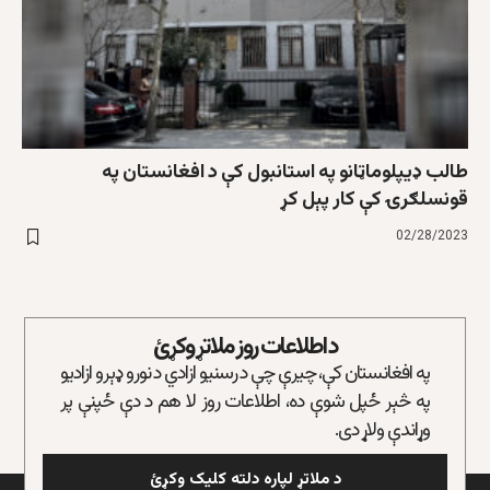
طالب ډيپلوماټانو په استانبول کې د افغانستان په
قونسلګرۍ کې کار پېل کړ
02/28/2023
د اطلاعات روز ملاتړ وکړئ
په افغانستان کې، چیرې چې د رسنیو ازادي د نورو ډېرو ازادیو
په څېر ځپل شوې ده، اطلاعات روز لا هم د دې ځپنې پر
وړاندې ولاړ دی.
د ملاتړ لپاره دلته کلیک وکړئ