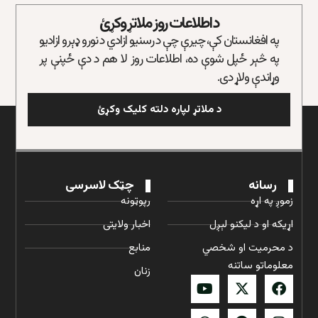
د اطلاعات روز ملاتړ وکړئ
په افغانستان کې، چیرې چې د رسنیو ازادي د نورو ډېرو ازادیو
په څېر ځپل شوې ده، اطلاعات روز لا هم د دې ځپنې پر
وړاندې ولاړ دی.
د ملاتړ لپاره دلته کلیک وکړئ
رسانه
چټک لاسرسی
زموږ په اړه
رپوټونه
اړیکه او د لیکنو لېږل
اخبار ولایتی
د محرمیت او شخصي
منابع
معلوماتو ساتنه
زنان