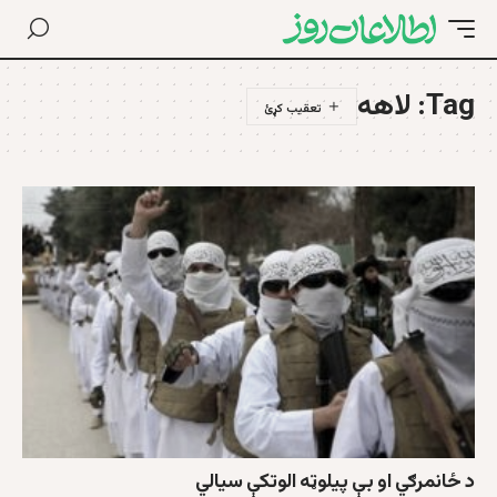
Tag:
لاهه
د ځانمرګي او بې پیلوټه الوتکې سیالي