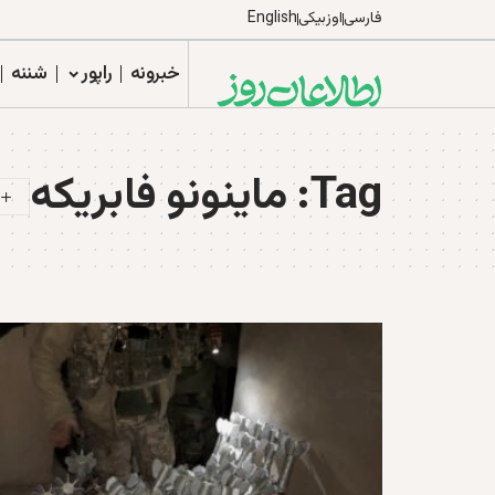
فارسی
اوزبیکی
English
خبرونه
راپور
شننه
Tag:
ماینونو فابریکه