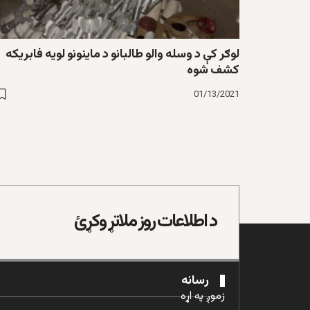
لوګر کې د وسله والو طالبانو د ماينونو لويه فابريکه
کشف شوه
01/13/2021
د اطلاعات روز ملاتړ وکړئ
رسانه
زموږ په اړه