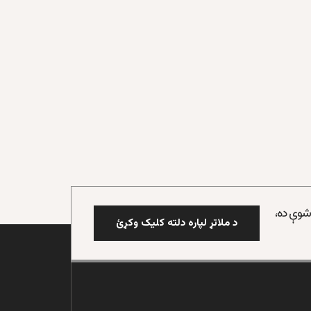
 شوې ده،
د ملاتړ لپاره دلته کلیک وکړئ