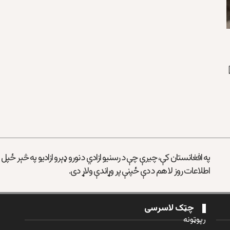
په افغانستان کې، چیرې چې د رسنیو ازادي د نورو ډېرو ازادیو په څېر ځپل
اطلاعات روز لا هم د دې ځپنې پر وړاندې ولاړ دی.
چټک لاسرسی
رپوټونه