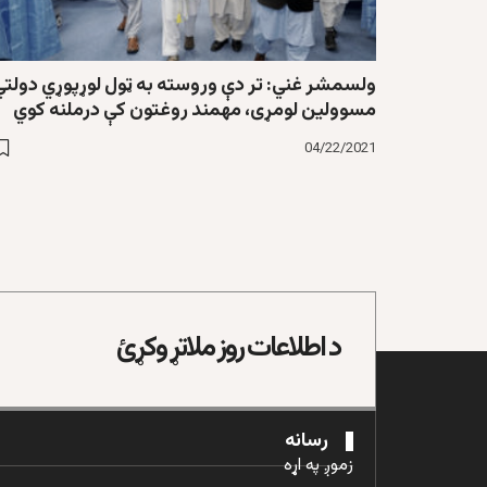
ولسمشر غني: تر دې وروسته به ټول لوړپوړي دولتي
مسوولین لومړی، مهمند روغتون کې درملنه کوي
04/22/2021
د اطلاعات روز ملاتړ وکړئ
رسانه
زموږ په اړه