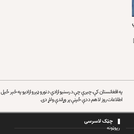
په افغانستان کې، چیرې چې د رسنیو ازادي د نورو ډېرو ازادیو په څېر ځپل
اطلاعات روز لا هم د دې ځپنې پر وړاندې ولاړ دی.
چټک لاسرسی
رپوټونه