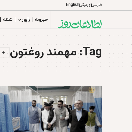
فارسی
اوزبیکی
English
خبرونه
راپور
شننه
Tag:
مهمند روغتون