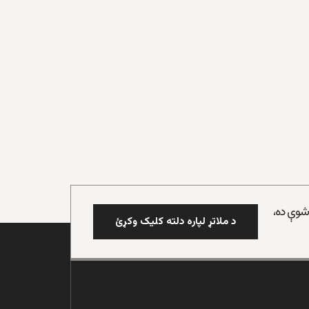
 شوې ده،
د ملاتړ لپاره دلته کلیک وکړئ