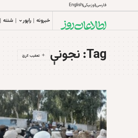
فارسی
اوزبیکی
English
خبرونه
راپور
شننه
Tag:
نجونې