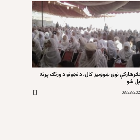
ګرهارکې نوی ښوونیز کال، د نجونو د ورتګ پرته
ېل شو
03/23/20