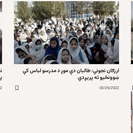
ارزګان نجونې: طالبان دې موږ د مدرسو لباس کې
نن
ښوونځيو ته پريږدي
پ
22
03/26/2022