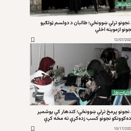
 نجونو تړلي ښوونځي؛ طالبان د دولسم ټولګیو
ونو ازموینه اخلي
12/07/20
 نجونو پرمخ تړلي ښوونځي؛ کندهار کې یوشمیر
ده‌کوونکو نجونو کسب زده‌کړې ته مخه کړې
10/17/20