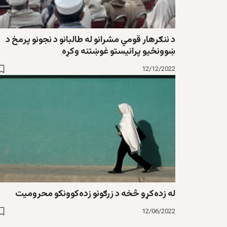
د ننګرهار قومي مشرانو له طالبانو د نجونو پرمخ د
ښوونځيو پرانیستو غوښتنه وکړه
12/12/2022
له زده‌کړو څخه د زرګونو زده‌کوونکو محروميت
12/06/2022