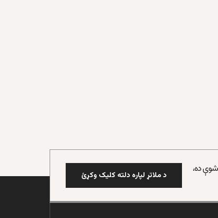
 شوې ده،
د ملاتړ لپاره دلته کلیک وکړئ