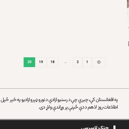
20
19
18
…
2
1
په افغانستان کې، چیرې چې د رسنیو ازادي د نورو ډېرو ازادیو په څېر ځپل
اطلاعات روز لا هم د دې ځپنې پر وړاندې ولاړ دی.
چټک لاسرسی