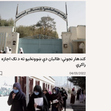
کندهار نجونې: طالبان دې ښوونځیو ته د تګ اجازه
راکړي
04/03/2022