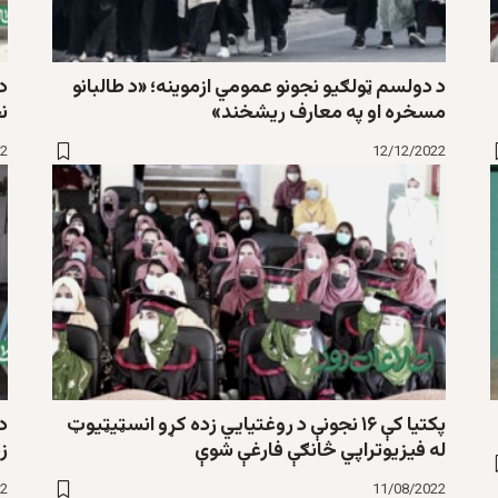
د دولسم ټولګيو نجونو عمومي ازموينه؛ «د طالبانو
د
مسخره او په معارف ريشخند»
نج
22
12/12/2022
پکتیا کې ۱۶ نجونې د روغتیایي زده کړو انسټیټیوټ
د
له فیزیوتراپي څانګې فارغې شوې
ز
22
11/08/2022