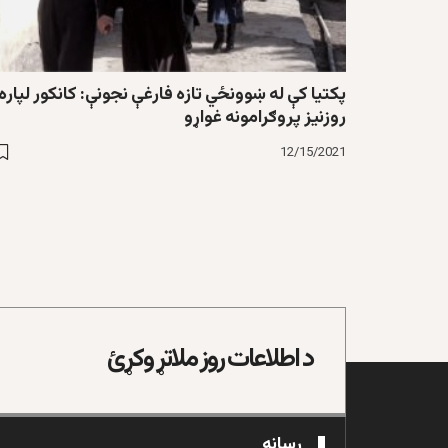
پکتیا کې له ښوونځي تازه فارغې نجونې: کانکور لپاره
روزنیز پروګرامونه غواړو
12/15/2021
د اطلاعات روز ملاتړ وکړئ
رسانه