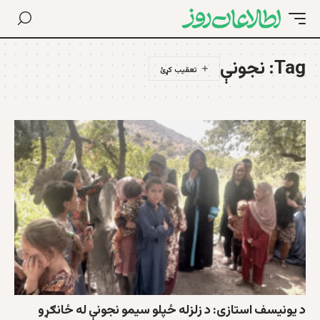
Tag:
نجونې
د یونیسف استازی: د زلزله ځپلو سیمو نجونې له ځانګړو