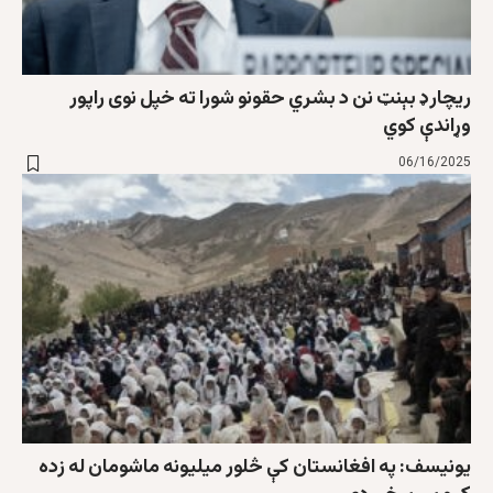
ریچارډ بېنټ نن د بشري حقونو شورا ته خپل نوی راپور
وړاندې کوي
06/16/2025
یونیسف: په افغانستان کې څلور میلیونه ماشومان له زده