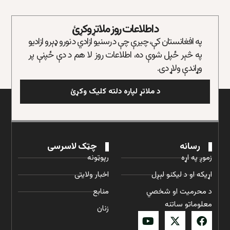
د اطلاعات روز ملاتړ وکړئ
په افغانستان کې، چیرې چې د رسنیو ازادي د نورو ډېرو ازادیو
په څېر ځپل شوې ده، اطلاعات روز لا هم د دې ځپنې پر
وړاندې ولاړ دی.
د ملاتړ لپاره دلته کلیک وکړئ
رسانه
چټک لاسرسی
زموږ په اړه
رپوټونه
اړیکه او د لیکنو لېږل
اخبار ولایتی
د محرمیت او شخصي
منابع
معلوماتو ساتنه
زنان