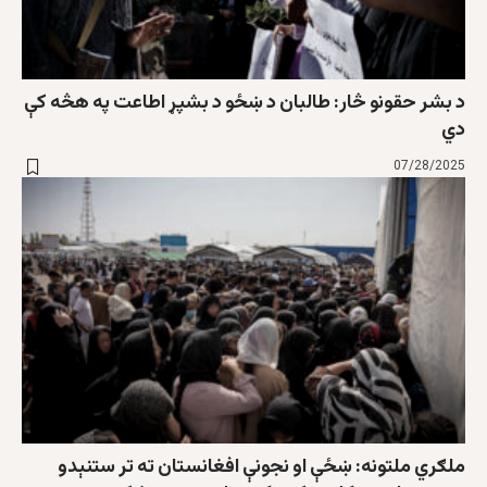
د بشر حقونو څار: طالبان د ښځو د بشپړ اطاعت په هڅه کې
دي
07/28/2025
ملګري ملتونه: ښځې او نجونې افغانستان ته تر ستنېدو