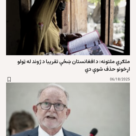
ملګري ملتونه: د افغانستان ښځې تقریبا د ژوند له ټولو
اړخونو حذف شوې دي
06/18/2025