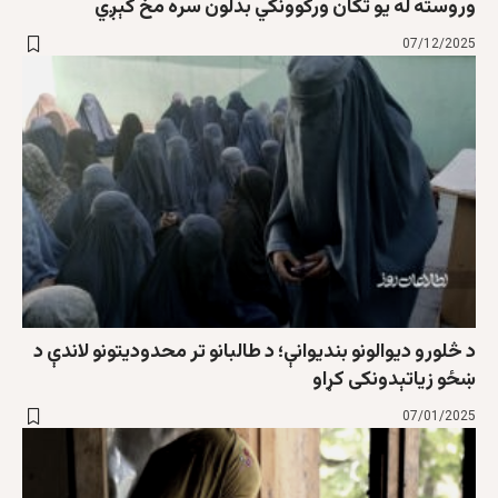
وروسته له یو تکان ورکوونکي بدلون سره مخ کېږي
07/12/2025
د څلورو دیوالونو بندیوانې؛ د طالبانو تر محدودیتونو لاندې د
ښځو زیاتېدونکی کړاو
07/01/2025