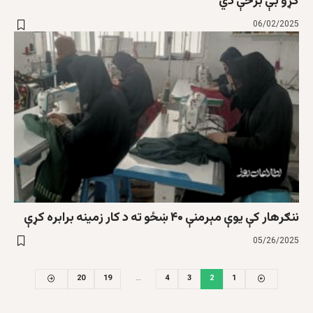
کړو بې برخې دي
06/02/2025
ننګرهار کې یوې مېرمنې ۴۰ ښځو ته د کار زمینه برابره کړې
05/26/2025
20
19
…
4
3
2
1