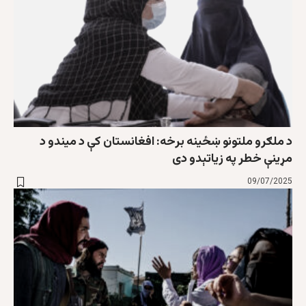
د ملګرو ملتونو ښځینه برخه: افغانستان کې د میندو د
مړینې خطر په زیاتېدو دی
09/07/2025