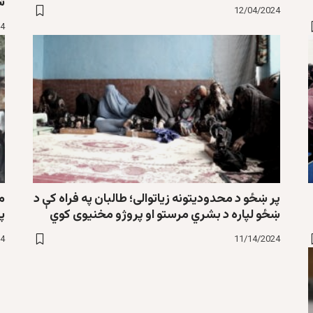
ش
12/04/2024
24
پر ښځو د محدودیتونه زیاتوالی؛ طالبان په فراه کې د
مل
ښځو لپاره د بشري مرستو او پروژو مخنیوی کوي
پ
24
11/14/2024