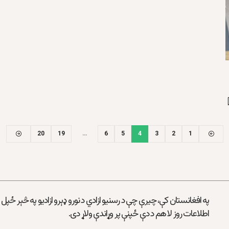
20
19
…
6
5
4
3
2
1
په افغانستان کې، چیرې چې د رسنیو ازادي د نورو ډېرو ازادیو په څېر ځپل
اطلاعات روز لا هم د دې ځپنې پر وړاندې ولاړ دی.