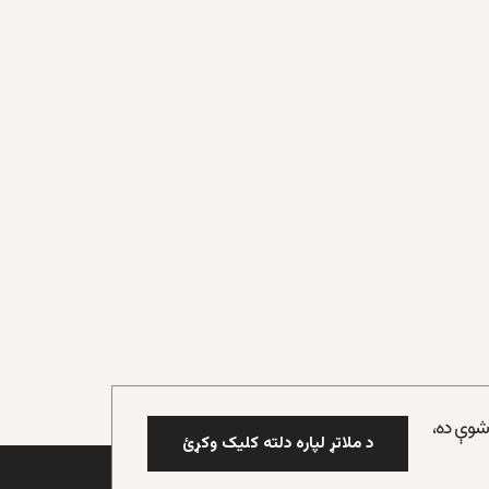
 شوې ده،
د ملاتړ لپاره دلته کلیک وکړئ