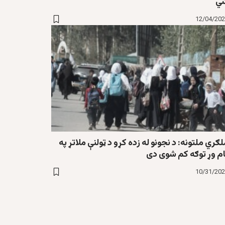
ي
12/04/20
ګري ملتونه: د نجونو له زده کړو د ټولنې ملاتړ په
ام وړ توګه کم شوی دی
10/31/20