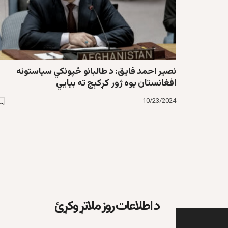
نصیر احمد فایق: د طالبانو ځپونکي سیاستونه
افغانستان یوه ژور کړکېچ ته بیايي
10/23/2024
د اطلاعات روز ملاتړ وکړئ