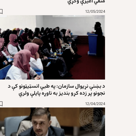
منفي اغیزې وکړي
12/05/2024
د بښنې نړیوال سازمان: په طبي انسټیټونو کې د
نجونو پر زده کړو بندیز به ناوړه پایلې ولري
12/04/2024