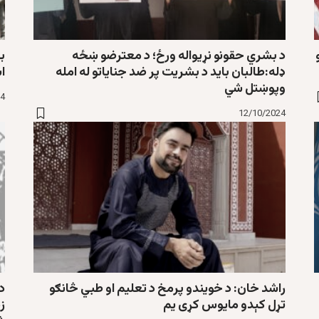
د بشري حقونو نړیواله ورځ؛ د معترضو ښځه
بر
ډله:طالبان باید د بشریت پر ضد جنایاتو له امله
ا
وپوښتل شي
24
12/10/2024
راشد خان: د خویندو پرمخ د تعلیم او طبي څانګو
د 
تړل کېدو مایوس کړی یم
زد