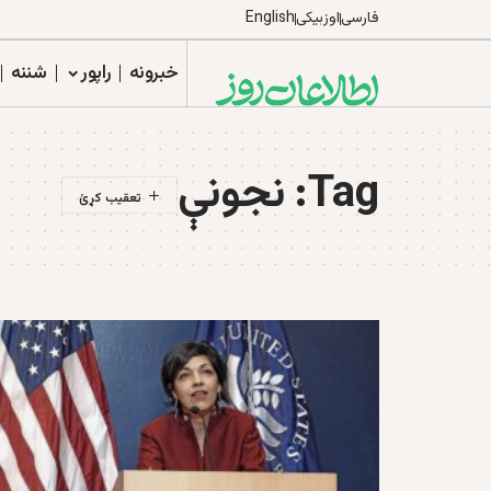
فارسی
اوزبیکی
English
خبرونه
راپور
شننه
Tag:
نجونې