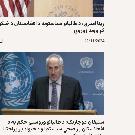
رینا امیري: د طالبانو سیاستونه د افغانستان د خلکو
کړاوونه ژوروي
12/11/2024
سټيفان دوجاریک: د طالبانو وروستی حکم به د
افغانستان پر صحي سیستم او د هېواد پر پراختیا