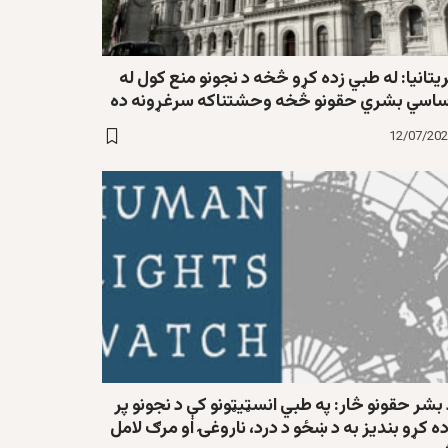
يتانيا: له طبي زده کړو څخه د نجونو منع کول له
ساسي بشري حقونو څخه وحشتناکه سرغړونه ده
12/07/20
بشر حقونو څار: په طبي انسټیټونو کې د نجونو پر
ه کړو بندیز به د ښځو د درد، ناروغۍ او مرګ لامل