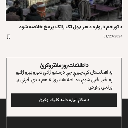
د تورخم دروازه د هر ډول تګ راتګ پرمخ خلاصه شوه
01/23/2024
د اطلاعات روز ملاتړ وکړئ
په افغانستان کې، چیرې چې د رسنیو ازادي د نورو ډېرو ازادیو
په څېر ځپل شوې ده، اطلاعات روز لا هم د دې ځپنې پر
وړاندې ولاړ دی.
د ملاتړ لپاره دلته کلیک وکړئ