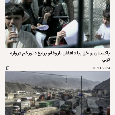
پاکستان یو ځل بیا د افغان ناروغانو پرمخ د تورخم دروازه
تړلې
03/11/2024