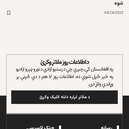
شوه
04/24/2022
د اطلاعات روز ملاتړ وکړئ
په افغانستان کې، چیرې چې د رسنیو ازادي د نورو ډېرو ازادیو
په څېر ځپل شوې ده، اطلاعات روز لا هم د دې ځپنې پر
وړاندې ولاړ دی.
د ملاتړ لپاره دلته کلیک وکړئ
رسانه
چټک لاسرسی