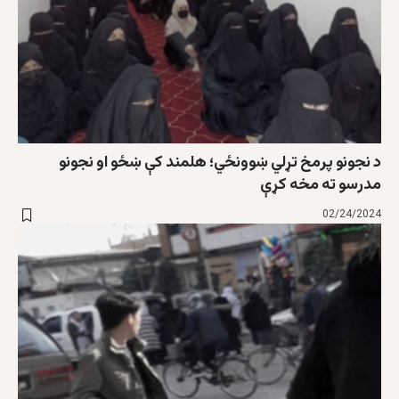
د نجونو پرمخ تړلي ښوونځي؛ هلمند کې ښځو او نجونو
مدرسو ته مخه کړې
02/24/2024