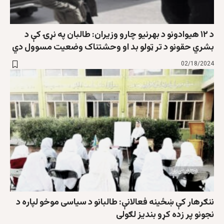
د ۱۲ هيوادونو د بهرنيو چارو وزيران: طالبان په نړۍ کې د
بشري حقونو د تر ټولو بد او وحشتناک وضعيت مسوول دي
02/18/2024
ننګرهار کې ښځینه فعالانې: طالبانو د سیاسی موخو لپاره د
نجونو پر زده کړو بندیز لګولی