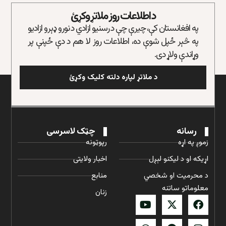
د اطلاعات روز ملاتړ وکړئ
په افغانستان کې، چیرې چې د رسنیو ازادي د نورو ډېرو ازادیو
په څېر ځپل شوې ده، اطلاعات روز لا هم د دې ځپنې پر
وړاندې ولاړ دی.
د ملاتړ لپاره دلته کلیک وکړئ
رسانه
چټک لاسرسی
زموږ په اړه
رپوټونه
اړیکه او د لیکنو لېږل
اخبار ولایتی
د محرمیت او شخصي
منابع
معلوماتو ساتنه
زنان