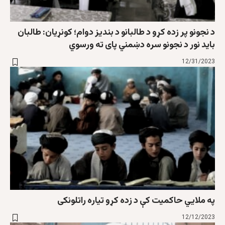
د نجونو پر زده کړو د طالبانو د بندیز دوام؛ کونړیان: طالبان
باید نور د نجونو سره دښمني پای ته ورسوي
12/31/2023
په ملايي حاکميت کې د زده کړو تياره راتلونکی
12/12/2023