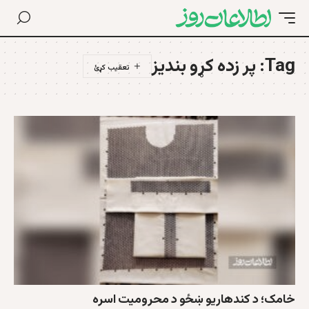
Tag:
پر زده کړو بندیز
خامک؛ د کندهاريو ښځو د محروميت اسره