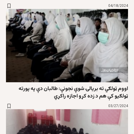
04/18/2024
اووم ټولګي ته بریالۍ شوې نجونې: طالبان دې په پورته
ټولګیو کې هم د زده کړو اجازه راکړي
03/27/2024