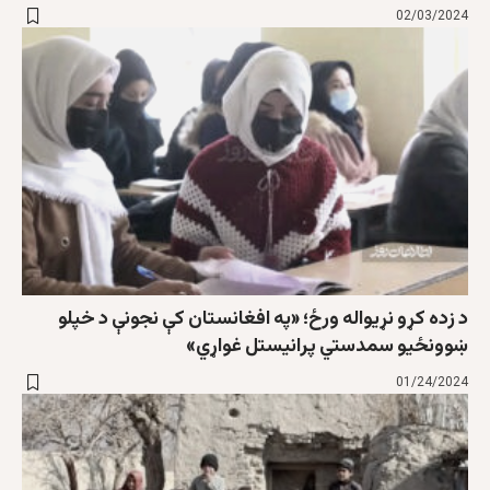
02/03/2024
د زده کړو نړیواله ورځ؛ «په افغانستان کې نجونې د خپلو
ښوونځيو سمدستي پرانیستل غواړي»
01/24/2024