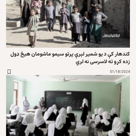
کندهار کې د یو شمیر لېرې پرتو سیمو ماشومان هیڅ ډول
زده کړو ته لاسرسی نه لري
01/18/2024