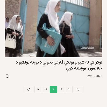
لوګر کې له شپږم ټولګي فارغې نجونې د پورته ټولګیو د
خلاصون غوښتنه کوي
12/10/2023
5
4
3
2
1