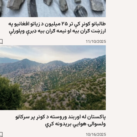
طالبانو کونړ کې تر ۲۵ میلیون د زیاتو افغانیو په
ارزښت ګران بیه او نیمه ګران بیه ډبرې وپلورلې
11/10/2025
پاکستان له اوربند وروسته د کونړ پر سرکاڼو
ولسوالۍ هوايي بریدونه کړي
10/16/2025