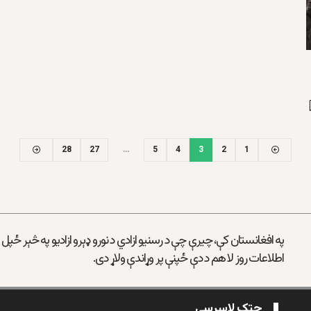
28
27
…
5
4
3
2
1
په افغانستان کې، چیرې چې د رسنیو ازادي د نورو ډېرو ازادیو په څېر ځپل
اطلاعات روز لا هم د دې ځپنې پر وړاندې ولاړ دی.
چټک لاسرسی