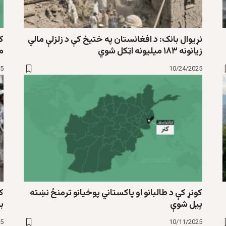
نړیوال بانک: د افغانستان په ختیځ کې د زلزلې مالي
ک
زیانونه ۱۸۳ میلیونه اټکل شوي
م
25
10/24/2025
کونړ کې د طالبانو او پاکستاني پوځیانو ترمنځ نښته
کو
پیل شوې
ب
25
10/11/2025