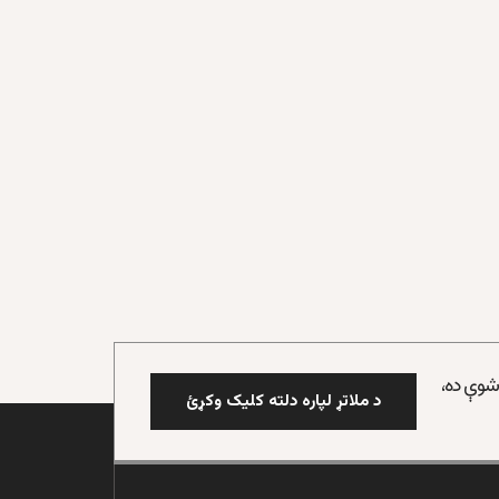
 شوې ده،
د ملاتړ لپاره دلته کلیک وکړئ