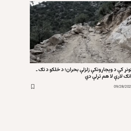
نړ کې د وېجاړونکې زلزلې بحران؛ د خلکو د تګ ـ
تګ لارې لا هم تړلې دي
09/28/20