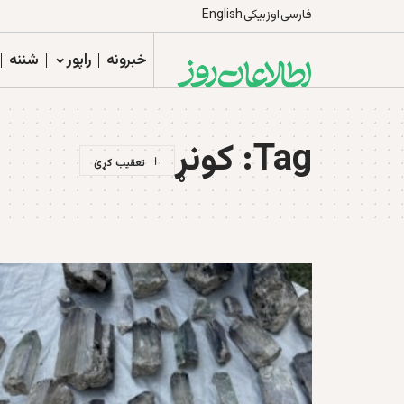
فارسی
اوزبیکی
English
خبرونه
راپور
شننه
Tag:
کونړ