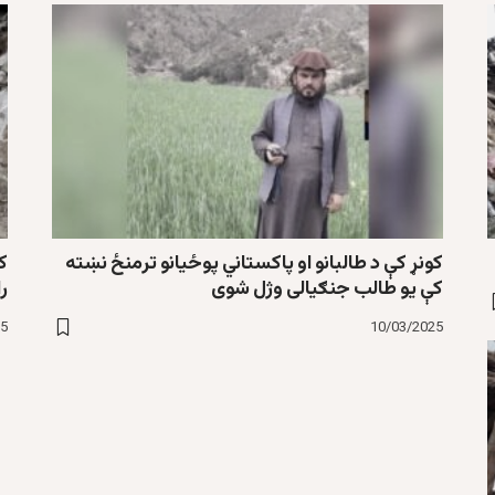
کونړ کې د طالبانو او پاکستاني پوځیانو ترمنځ نښته
کو
کې یو طالب جنګیالی وژل شوی
را
25
10/03/2025