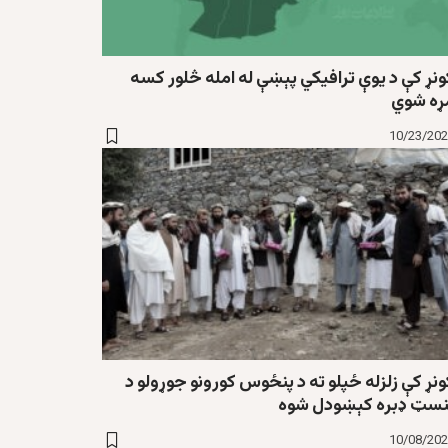
ونړ کې د یوې ترافیکي پېښې له امله څلور کسه
ړه شوي
10/23/20
نړ کې زلزله ځپلو ته د پنځوس کورونو جوړولو د
نسټ ډبره کېښودل شوه
10/08/20