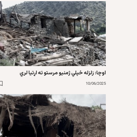
اوچا: زلزله ځپلي ژمنیو مرستو ته اړتیا لري
10/06/2025