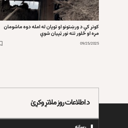
کونړ کې د ورښتونو او توپان له امله دوه ماشومان
مړه او څلور تنه نور ټپیان شوي
09/25/2025
د اطلاعات روز ملاتړ وکړئ
رسانه