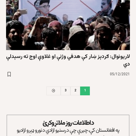
لاریونوال: ګردېز ښار کې هدفي وژنې او غلاوې اوج ته رسېدلې
دي
05/12/2021
3
2
1
د اطلاعات روز ملاتړ وکړئ
په افغانستان کې، چیرې چې د رسنیو ازادي د نورو ډېرو ازادیو