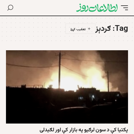
Tag:
ګردېز
پکتيا کې د سون لرګيو په بازار کې اور لګیدلی