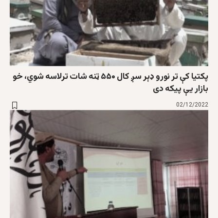
پکتیا کې تر نورو ډېر سږ کال ۵۵۰ ټنه شات ترلاسه شوي، خو
بازار یې پیکه دی
02/12/2022