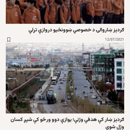
ګردېز ښاروالۍ د خصوصي ښوونځيو دروازې تړلي
12/07/2021
ګردېز ښار کې هدفي وژنې؛ یوازې دوو ورځو کې شپږ کسان
وژل شوي