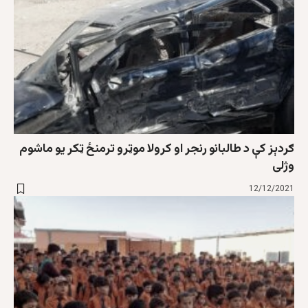
ګردېز کې د طالبانو رنجر او کرولا موټرو ترمنځ ټکر یو ماشوم
وژلی
12/12/2021