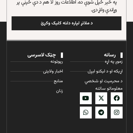
په څېر ځپل شوې ده، اطلاعات روز لا هم د دې ځپنې پر
وړاندې ولاړ دی.
د ملاتړ لپاره دلته کلیک وکړئ
رسانه
چټک لاسرسی
زموږ په اړه
رپوټونه
اړیکه او د لیکنو لېږل
اخبار ولایتی
د محرمیت او شخصي
منابع
معلوماتو ساتنه
زنان