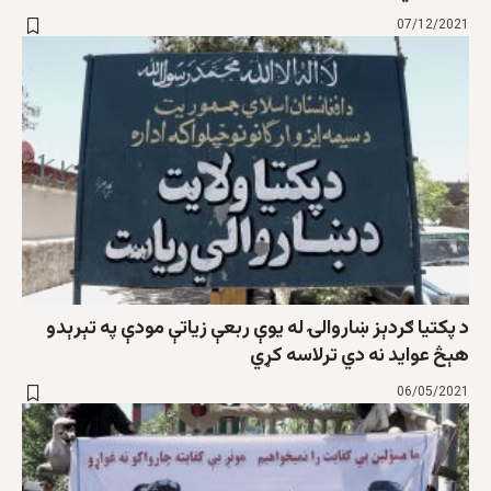
07/12/2021
د پکتیا ګردېز ښاروالۍ له یوې ربعې زیاتې مودې په تېرېدو
هېڅ عواید نه دي ترلاسه کړي
06/05/2021