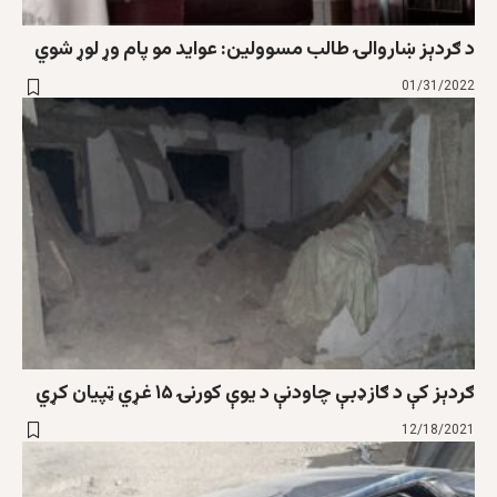
د ګردېز ښاروالۍ طالب مسوولین: عواید مو پام وړ لوړ شوي
01/31/2022
ګردېز کې د ګازډبې چاودنې د یوې کورنۍ ۱۵ غړي ټپیان کړي
12/18/2021