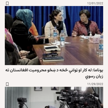
12/01/2022
یوناما: له کار او ټولنې څخه د ښځو محروميت افغانستان ته
زيان رسوي
11/29/2022