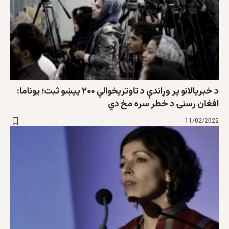
د خبریالانو پر وړاندې د تاوتریخوالي ۲۰۰ پیښو ثبت؛ یوناما:
افغان رسنۍ د خطر سره مخ دي
11/02/2022