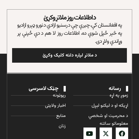
د اطلاعات روز ملاتړ وکړئ
په افغانستان کې، چیرې چې د رسنیو ازادي د نورو ډېرو ازادیو
په څېر ځپل شوې ده، اطلاعات روز لا هم د دې ځپنې پر
وړاندې ولاړ دی.
د ملاتړ لپاره دلته کلیک وکړئ
رسانه
چټک لاسرسی
زموږ په اړه
رپوټونه
اړیکه او د لیکنو لېږل
اخبار ولایتی
د محرمیت او شخصي
منابع
معلوماتو ساتنه
زنان