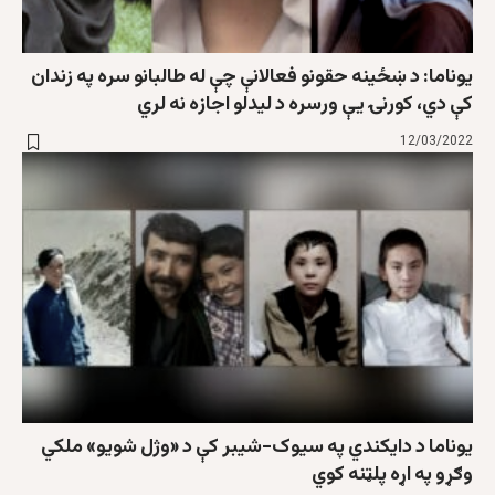
یوناما: د ښځينه حقونو فعالانې چې له طالبانو سره په زندان
کې دي، کورنۍ يې ورسره د ليدلو اجازه نه لري
12/03/2022
یوناما د دايکندي په سيوک-شيبر کې د «وژل شويو» ملکي
وګړو په اړه پلټنه کوي