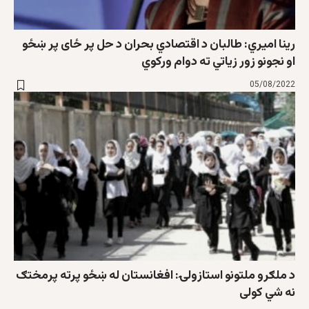
رینا امیري: طالبان د اقتصادي بحران د حل پر ځای پر ښځو
او نجونو زور زیاتي ته دوام ورکوي
05/08/2022
د ملګرو ملتونو استازولۍ: افغانستان له ښځو پرته پرمختګ
نه شي کولی