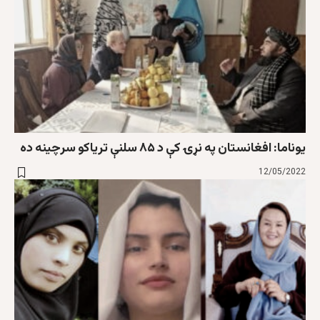
یوناما: افغانستان په نړۍ کې د ۸۵ سلنې ترياکو سرچينه ده
12/05/2022