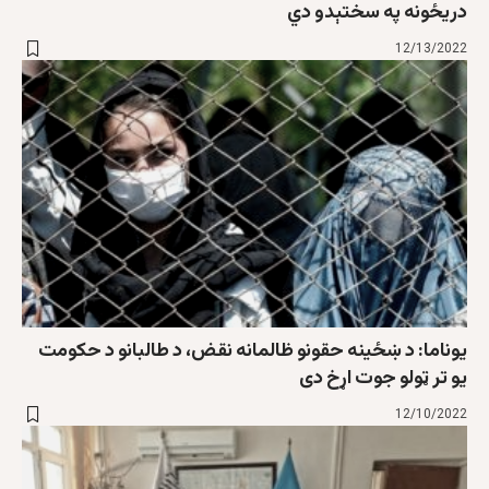
دريځونه په سختېدو دي
12/13/2022
یوناما: د ښځينه حقونو ظالمانه نقض، د طالبانو د حکومت
يو تر ټولو جوت اړخ دی
12/10/2022