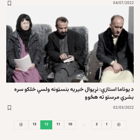
04/07/2022
د یوناما استازي: نړیوال خیریه بنسټونه ولسي خلکو سره
بشري مرستو ته هڅوو
02/03/2022
13
12
11
10
…
2
1