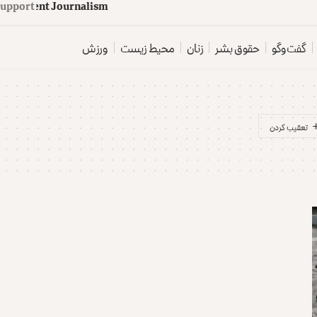
upport
d
e
p
e
n
d
e
n
t
J
o
u
r
n
a
l
i
s
m
گفت‌وگو
حقوق بشر
زنان
محیط زیست
ورزش