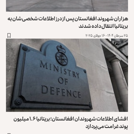
هزاران شهروند افغانستان پس از درز اطلاعات شخصی‌شان به
‏بریتانیا انتقال داده شدند
۲۵ سرطان ۱۴۰۴ - ۱۶ جولای ۲۰۲۵
افشای اطلاعات شهروندان افغانستان؛ بریتانیا ۱.۶ میلیون
پوند غرامت می‌پردازد