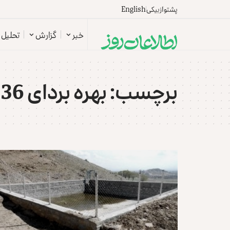
پشتو
ازبیکی
English
خبر
گزارش
تحلیل
برچسب:
بهره بردای 36 پروژه انکشافی در دایکندی