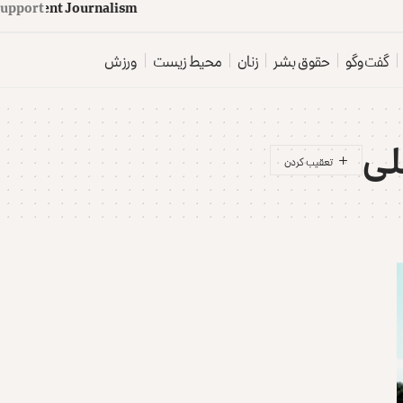
upport
d
e
p
e
n
d
e
n
t
J
o
u
r
n
a
l
i
s
m
گفت‌وگو
حقوق بشر
زنان
محیط زیست
ورزش
لی