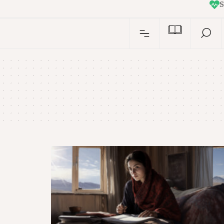
I
n
S