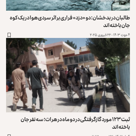
طالبان در بدخشان: دو «دزد» فراری براثر سردی هوا در یک کوه
جان باخته‌اند
۴ حوت ۱۴۰۳ - ۲۲ فبروری ۲۰۲۵
ثبت ۱۲۳ مورد گازگرفتگی در دو ماه در هرات؛ سه نفر جان
باخته‌اند