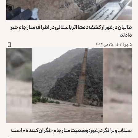
طالبان در غور از کشف ده‌ها اثر باستانی در اطراف منار جام خبر
دادند
۵ جوزا ۱۴۰۳ - ۲۵ می ۲۰۲۴
سیلاب ویرانگر در غور؛ وضعیت منار جام «نگران‌کننده» است