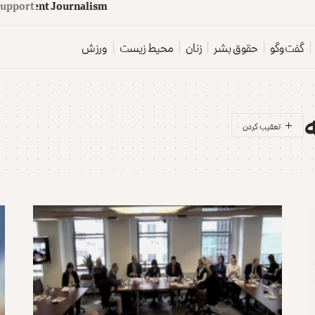
d
e
p
e
n
d
e
n
t
J
o
u
Support
r
a
t
r
o
z
a
n
گفت‌وگو
حقوق بشر
زنان
محیط زیست
ورزش