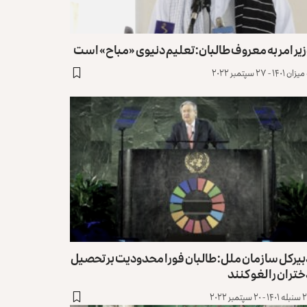
یر امر به معروف طالبان: تعلیم دنیوی «مباح» است
۲۰
بیرکل سازمان ملل: طالبان فورا محدودیت بر تحصیل
تران را لغو کنند
۲۰ سپتمبر ۲۰۲۲