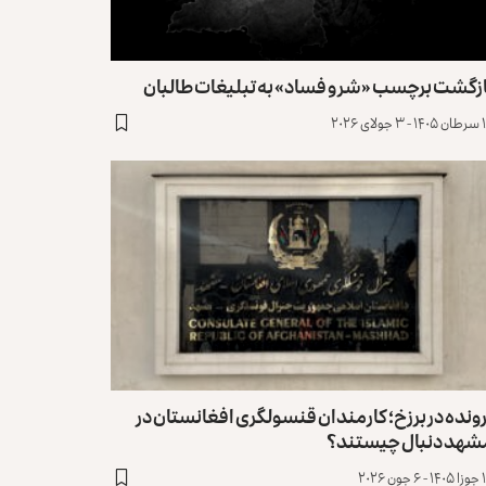
ازگشت برچسب «شر و فساد» به تبلیغات طالبان
ولای ۲۰۲۶
ونده در برزخ؛ کارمندان قنسولگری افغانستان در
شهد دنبال چیستند؟
جون ۲۰۲۶