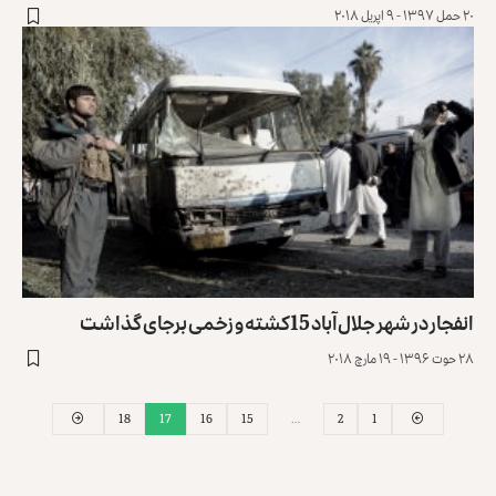
۲۰ حمل ۱۳۹۷ - ۹ اپریل ۲۰۱۸
انفجار در شهر جلال‌آباد 15کشته و زخمی برجای گذاشت
۲۸ حوت ۱۳۹۶ - ۱۹ مارچ ۲۰۱۸
18
17
16
15
…
2
1