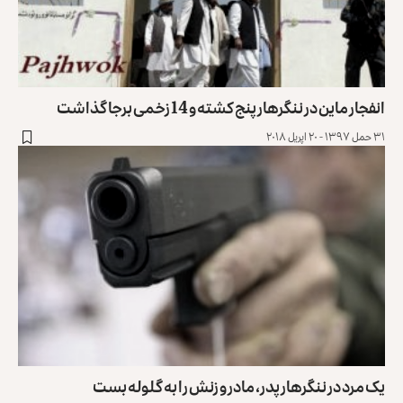
انفجار ماین در ننگرهار پنج کشته و 14 زخمی برجا گذاشت
۳۱ حمل ۱۳۹۷ - ۲۰ اپریل ۲۰۱۸
یک مرد در ننگرهار پدر، مادر و زنش را به گلوله بست