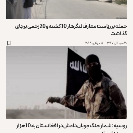
حمله بر ریاست معارف ننگرهار 10 کشته و 20 زخمی برجای
گذاشت
۲۰ سرطان ۱۳۹۷ - ۱۱ جولای ۲۰۱۸
روسیه: شمار جنگ‌جویان داعش در افغانستان به 10هزار
رسیده است