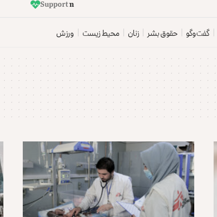
Support
E
t
i
l
a
a
t
r
o
z
گفت‌وگو
حقوق بشر
زنان
محیط زیست
ورزش