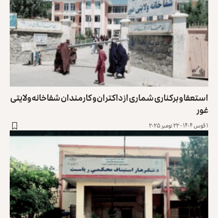
استعفا و برکناری شماری از داکتران و کارمندان شفاخانه ولایتی
غور
۱ قوس ۱۴۰۴ - ۲۲ نومبر ۲۰۲۵