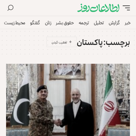
بر
گزارش
تحلیل
ترجمه
حقوق بشر
زنان
گفتگو
محیط زیست
ورز
رچسب:
پاکستان