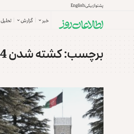
پشتو
ازبیکی
English
خبر
گزارش
تحلیل
برچسب:
کشته شدن 64 تن در کابل