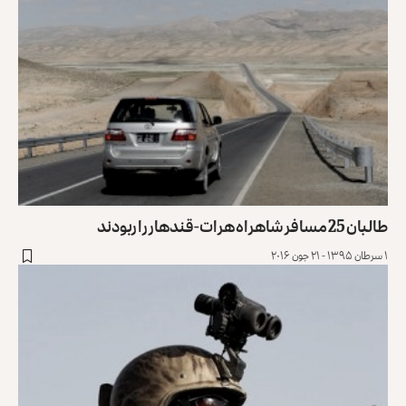
طالبان 25 مسافر شاهراه هرات-قندهار را ربودند
۱ سرطان ۱۳۹۵ - ۲۱ جون ۲۰۱۶