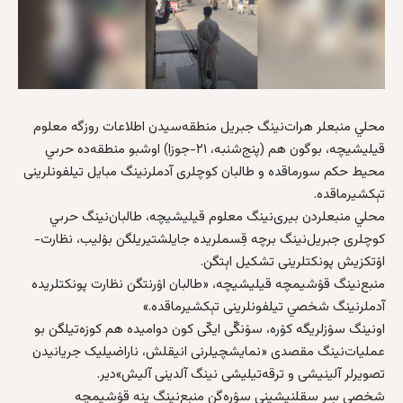
محلي منبعلر هرات‌نینگ جبریل منطقه‌سیدن اطلاعات روزگه معلوم
قیلیشیچه، بوگون هم (پنج‌شنبه‌‌، ۲۱-جوزا) اوشبو منطقه‌ده حربي
محیط حکم سورماقده و طالبان کوچلری آدملرنینگ مبایل تیلفونلرینی
تېکشیرماقده.
محلي منبعلردن بیری‌نینگ معلوم قیلیشیچه، طالبان‌نینگ حربي
کوچلری جبریل‌نینگ برچه‌ قِسملریده جایلشتیریلگن بۉلیب، نظارت-
اۉتکزیش پونکتلرینی تشکیل اېتگن.
منبع‌نینگ قۉشیمچه قیلیشیچه، «طالبان اۉرنتگن نظارت پونکتلریده
آدملرنینگ شخصي تیلفونلرینی تېکشیرماقده.»
اونینگ سۉزلریگه کۉره‌، سۉنگّی ایکّی کون دوامیده‌ هم کوزه‌تیلگن بو
عملیات‌نینگ مقصدی «نمایشچیلرنی انیقلش، ناراضیلیک جریانیدن
تصویرلر آلینیشی و ترقه‌تیلیشی نینگ آلدینی آلیش»دیر.
شخصی سِر سقلنیشینی سۉره‌گن منبع‌نینگ ینه‌ قۉشیمچه‌