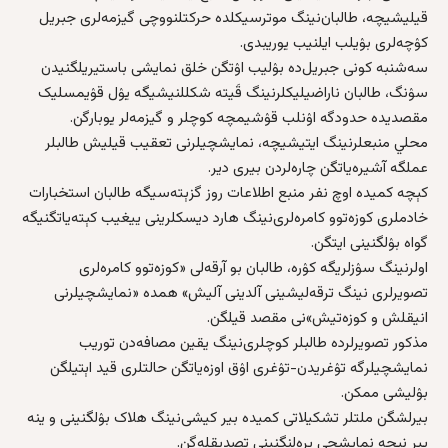
قیلیشیچه، طالبان‌نینگ موترسیکلده حرکتلنووچی گیزمه‌لری جبریل
کۉچه‌لری بۉیلب ایلنیب یوریبدی.
سه‌شنبه‌ کونی جبریل‌ده بۉلیب اۉتگن خلق نمایشی باستیریلگنیدن
سۉنگ، طالبان ناراضیلیکلرنینگ قَیته شکللنیشیگه یۉل قۉیمسلیک
مقصدیده حدودگه اۉنلب قۉشیمچه‌ کوچلر و گیزمه‌لر یوبارگن.
محلي منبعلرنینگ ایتیشیچه، نمایشچیلرنی تعقیب قیلیش طالبلر
عملگه آشیره‌یاتگن چاره‌لردن بیری دیر.
کېچه‌ کمیده اوچ نفر منبع اطلاعات روز گزېته‌سیگه طالبان استخبارات‌
خادملری کوزه‌توو کامره‌لری‌نینگ هارد دیسکلرینی ییغیب کېته‌یاتگنیگه
گواه بۉلگنینی ایتگن.
اولرنینگ سۉزلریگه کۉره‌، طالبان بو آرقه‌لی «کوزه‌توو کامره‌لری
تصویرلری نینگ ترقه‌لیشینی آلدینی آلیش» همده‌ «نمایشچیلرنی
انیقلش و کوزه‌تیش»نی مقصد قیلگن.
مذکور تصویرلرده طالبلر کوچلری‌نینگ یقین مصافه‌دن توریب
نمایشچیلرگه تۉغریدن-تۉغری اۉق اوزه‌یاتگن حالتلری قید اېتیلگن
بۉلیشی ممکن.
بیرلشگن ملتلر تشکیلاتی کمیده بیر کیشی‌نینگ هلاک بۉلگنینی و ینه‌
بیر نېچه‌ نمایشچی یره‌لنگنینی تصدیقله‌گن.