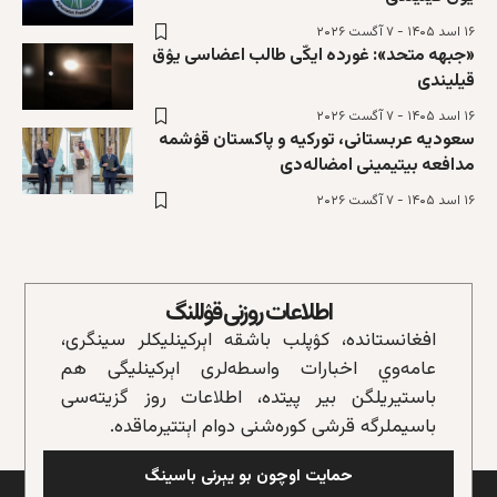
۱۶ اسد ۱۴۰۵ - ۷ آگست ۲۰۲۶
«جبهه متحد»: غورده ایکّی طالب اعضاسی یۉق
قیلیندی
۱۶ اسد ۱۴۰۵ - ۷ آگست ۲۰۲۶
سعوديه عربستانی، تورکيه و پاکستان قۉشمه‌
مدافعه‌ بیتیمینی امضاله‌دی
۱۶ اسد ۱۴۰۵ - ۷ آگست ۲۰۲۶
اطلاعات روزنی قۉللنگ
افغانستانده، کۉپلب باشقه‌ اېرکینلیکلر سینگری،
عامه‌وي اخبارات واسطه‌لری اېرکینلیگی هم
باستیریلگن بیر پیتده، اطلاعات روز گزیته‌سی
باسیملرگه قرشی کوره‌شنی دوام اېتتیرماقده.
حمایت اوچون بو یېرنی باسینگ