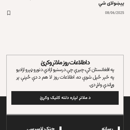
پېښولای شي
08/06/2025
د اطلاعات روز ملاتړ وکړئ
په افغانستان کې، چیرې چې د رسنیو ازادي د نورو ډېرو ازادیو
په څېر ځپل شوې ده، اطلاعات روز لا هم د دې ځپنې پر
وړاندې ولاړ دی.
د ملاتړ لپاره دلته کلیک وکړئ
رسانه
چټک لاسرسی