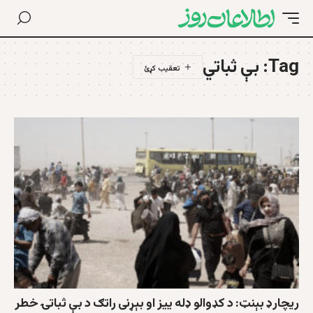
Tag:
بې ثباتي
ریچارډ بېنټ: د کډوالو ډله ییز او بېړنی راتګ د بې ثباتۍ خطر