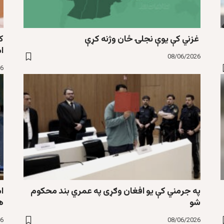
غزني کې یوې نجلۍ ځان وژنه کړې
ک
ا
08/06/2026
26
په جرمني کې یو افغان وګړی په عمري بند محکوم
ا
شو
ه
26
08/06/2026