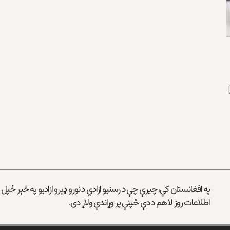
په افغانستان کې، چیرې چې د رسنیو ازادي د نورو ډېرو ازادیو په څېر ځپل
اطلاعات روز لا هم د دې ځپنې پر وړاندې ولاړ دی.