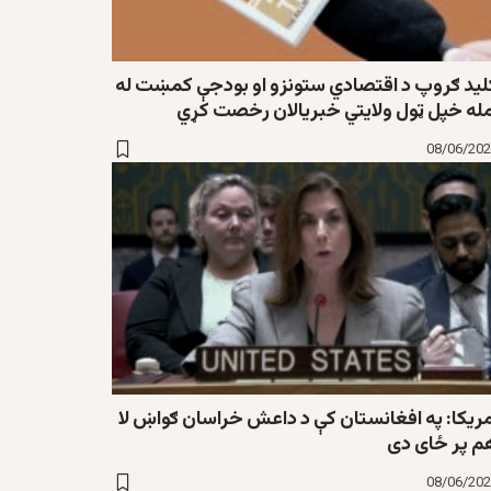
لید ګروپ د اقتصادي ستونزو او بودجې کمښت له
مله خپل ټول ولایتي خبریالان رخصت کړي
08/06/20
مریکا: په افغانستان کې د داعش خراسان ګواښ لا
م پر ځای دی
08/06/20