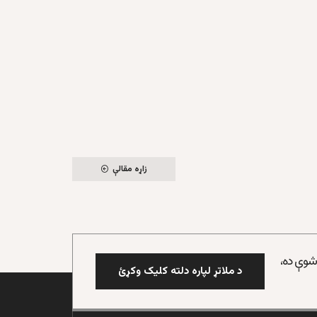
زاړه مقالې
 شوې ده،
د ملاتړ لپاره دلته کلیک وکړئ