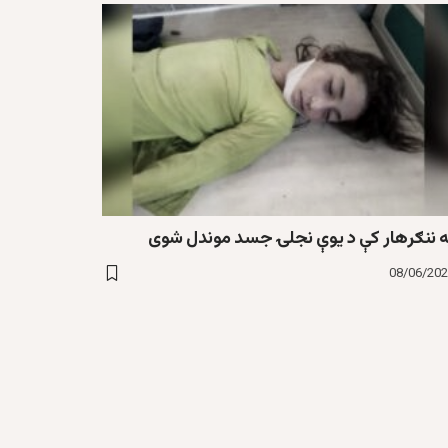
ه ننګرهار کې د یوې نجلۍ جسد موندل شوی
08/06/20