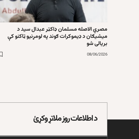
مصري الاصله مسلمان ډاکټر عبدال سید د
میشیګان د ډیموکرات ګوند په لومړنیو ټاکنو کې
بریالی شو
08/06/2026
د اطلاعات روز ملاتړ وکړئ