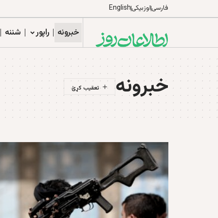
فارسی
اوزبیکی
English
خبرونه
راپور
شننه
خبرونه